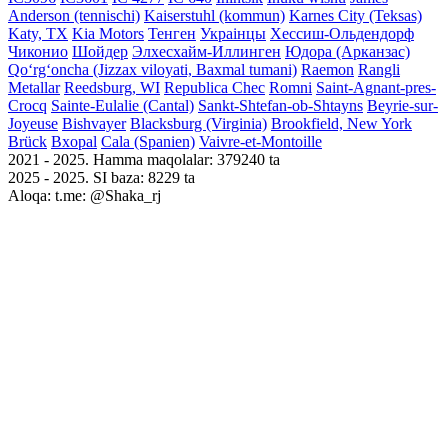
Anderson (tennischi)
Kaiserstuhl (kommun)
Karnes City (Teksas)
Katy, TX
Kia Motors
Тенген
Украінцы
Хессиш-Ольдендорф
Чиконио
Шойдер
Элхесхайм-Иллинген
Юдора (Арканзас)
Qoʻrgʻoncha (Jizzax viloyati, Baxmal tumani)
Raemon
Rangli
Metallar
Reedsburg, WI
Republica Chec
Romni
Saint-Agnant-pres-
Crocq
Sainte-Eulalie (Cantal)
Sankt-Shtefan-ob-Shtayns
Beyrie-sur-
Joyeuse
Bishvayer
Blacksburg (Virginia)
Brookfield, New York
Brück
Bxopal
Cala (Spanien)
Vaivre-et-Montoille
2021 - 2025. Hamma maqolalar: 379240 ta
2025 - 2025. SI baza: 8229 ta
Aloqa: t.me: @Shaka_rj