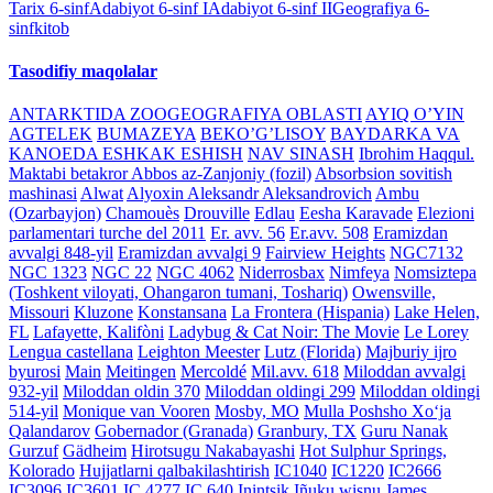
Tarix 6-sinf
Adabiyot 6-sinf I
Adabiyot 6-sinf II
Geografiya 6-
sinf
kitob
Tasodifiy maqolalar
ANTARKTIDA ZOOGEOGRAFIYA OBLASTI
AYIQ O’YIN
AGTELEK
BUMAZEYA
BEKO’G’LISOY
BAYDARKA VA
KANOEDA ESHKAK ESHISH
NAV SINASH
Ibrohim Haqqul.
Maktabi betakror
Abbos az-Zanjoniy (fozil)
Absorbsion sovitish
mashinasi
Alwat
Alyoxin Aleksandr Aleksandrovich
Ambu
(Ozarbayjon)
Chamouès
Drouville
Edlau
Eesha Karavade
Elezioni
parlamentari turche del 2011
Er. avv. 56
Er.avv. 508
Eramizdan
avvalgi 848-yil
Eramizdan avvalgi 9
Fairview Heights
NGC7132
NGC 1323
NGC 22
NGC 4062
Niderrosbax
Nimfeya
Nomsiztepa
(Toshkent viloyati, Ohangaron tumani, Toshariq)
Owensville,
Missouri
Kluzone
Konstansana
La Frontera (Hispania)
Lake Helen,
FL
Lafayette, Kalifòni
Ladybug & Cat Noir: The Movie
Le Lorey
Lengua castellana
Leighton Meester
Lutz (Florida)
Majburiy ijro
byurosi
Main
Meitingen
Mercoldé
Mil.avv. 618
Miloddan avvalgi
932-yil
Miloddan oldin 370
Miloddan oldingi 299
Miloddan oldingi
514-yil
Monique van Vooren
Mosby, MO
Mulla Poshsho Xo‘ja
Qalandarov
Gobernador (Granada)
Granbury, TX
Guru Nanak
Gurzuf
Gädheim
Hirotsugu Nakabayashi
Hot Sulphur Springs,
Kolorado
Hujjatlarni qalbakilashtirish
IC1040
IC1220
IC2666
IC3096
IC3601
IC 4277
IC 640
Inintsik
Iñuku wisnu
James