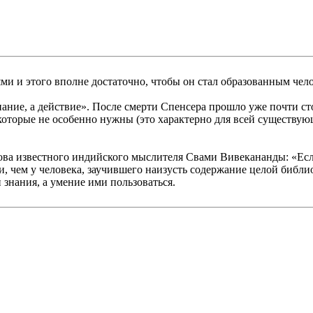
ми и этого вполне достаточно, чтобы он стал образованным чел
ание, а действие». После смерти Спенсера прошло уже почти сто
, которые не особенно нужны (это характерно для всей существ
ова известного индийского мыслителя Свами Вивекананды: «Есл
ти, чем у человека, заучившего наизусть содержание целой библ
 знания, а умение ими пользоваться.