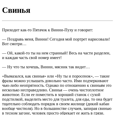
Свинья
Приходит как-то Пятачок к Винни-Пуху и говорит:
— Поздравь меня, Винни! Сегодня мой портрет нарисовали!
Вот смотри…
— Ой, какой-то ты на нем странный! Весь на части разделен,
и каждая часть свой номер имеет!
— Ну что ты хочешь, Винни, мясник так видит…
«Вымазался, как свинья» или «Ну ты и поросенок», — такие
фразы можно услышать довольно часто. Ими подчеркивают
чью-либо неопрятность. Однако по отношению к свиньям это
несколько несправедливо. Свинья — очень чистоплотное
животное. Если ее поместить в хороший станок с сухой
подстилкой, выделить место для туалета, для еды, то она будет
тщательно соблюдать порядок в своем жилище (дикий кабан
вообще чистюля). Но в большинстве случаев, запирая свинью
в тесном загоне, человек просто обрекает ее жить в грязи.