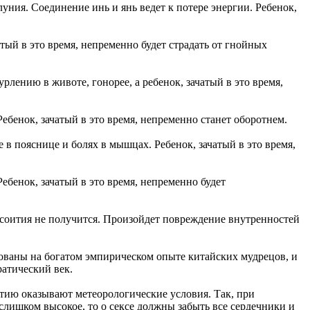
ния. Соединение инь и янь ведет к потере энергии. Ребенок,
атый в это время, непременно будет страдать от гнойных
рлению в животе, гонорее, а ребенок, зачатый в это время,
Ребенок, зачатый в это время, непременно станет оборотнем.
 в пояснице и болях в мышцах. Ребенок, зачатый в это время,
ебенок, зачатый в это время, непременно будет
и соития не получится. Произойдет повреждение внутренностей
ованы на богатом эмпирическом опыте китайских мудрецов, и
ратический век.
атию оказывают метеорологические условия. Так, при
слишком высокое, то о сексе должны забыть все сердечники и