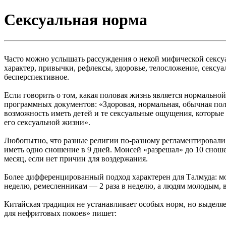
Сексуальная норма
Часто можно услышать рассуждения о некой мифической сексуа
характер, привычки, рефлексы, здоровье, телосложение, сексуа
бесперспективное.
Если говорить о том, какая половая жизнь является нормальной
программных документов: «Здоровая, нормальная, обычная поло
возможность иметь детей и те сексуальные ощущения, которые 
его сексуальной жизни».
Любопытно, что разные религии по-разному регламентировали 
иметь одно сношение в 9 дней. Моисей «разрешал» до 10 сно
месяц, если нет причин для воздержания.
Более дифференцированный подход характерен для Талмуда: мор
неделю, ремесленникам — 2 раза в неделю, а людям молодым, 
Китайская традиция не устанавливает особых норм, но выделя
для нефритовых покоев» пишет: