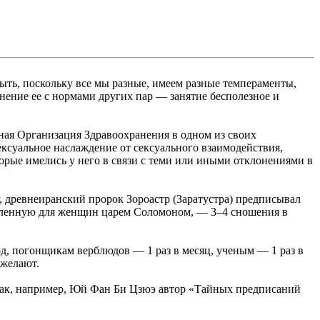
ыть, поскольку все мы разные, имеем разные темпераменты,
внение ее с нормами других пар — занятие бесполезное и
ирная Организация Здравоохранения в одном из своих
ексуальное наслаждение от сексуального взаимодействия,
торые имелись у него в связи с теми или иными отклонениями в
, древнеиранский пророк Зороастр (Заратустра) предписывал
овленную для женщин царем Соломоном, — 3–4 сношения в
од, погонщикам верблюдов — 1 раз в месяц, ученым — 1 раз в
ожелают.
 Так, например, Юй Фан Би Цзюэ автор «Тайных предписаний