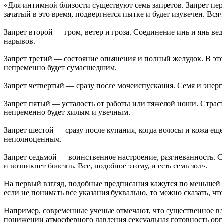
«Для интимной близости существуют семь запретов. Запрет пер
зачатый в это время, подвергнется пытке и будет изувечен. Вся
Запрет второй — гром, ветер и гроза. Соединение инь и янь ве
нарывов.
Запрет третий — состояние опьянения и полный желудок. В этом
непременно будет сумасшедшим.
Запрет четвертый — сразу после мочеиспускания. Семя и энерги
Запрет пятый — усталость от работы или тяжелой ноши. Страсть
непременно будет хилым и увечным.
Запрет шестой — сразу после купания, когда волосы и кожа еще
неполноценным.
Запрет седьмой — воинственное настроение, разгневанность. 
и возникнет болезнь. Все, подобное этому, и есть семь зол».
На первый взгляд, подобные предписания кажутся по меньшей 
если не понимать все указания буквально, то можно сказать, ч
Например, современные ученые отмечают, что существенное вл
понижении атмосферного давления сексуальная готовность орг