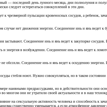
вый — последний день лунного месяца, дни полнолуния и полулу
чески следует остерегаться совокуплений в эти дни.
дет к чрезмерной пульсации кровеносных сосудов, а ребенок, зач
 случае нет движения энергии. Соединение инь и янь ведет к бу
я застывают. Соединение инь и янь ведет к закупорке сосудов. 
 и энергия в возбуждении. Соединение инь и янь ведет к ломоте
 не обсохли. Соединение инь и янь ведет к оскудению энергии. Р
Сосуды стебля ноют. Нужно совокупляться, но в таком состояни
мере наивными предрассудками, но в действительности они осн
то во многом они не утратили своей актуальности и в наш технок
ияние на сексуальную активность человека и способность к зач
анизма существенно уменьшается, а если атмосферное давление 