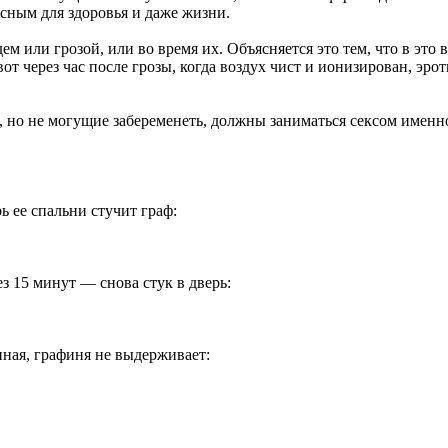
сным для здоровья и даже жизни.
м или грозой, или во время их. Объясняется это тем, что в это
т через час после грозы, когда воздух чист и ионизирован, эрот
о не могущие забеременеть, должны заниматься сексом именно 
 ее спальни стучит граф:
з 15 минут — снова стук в дверь:
нная, графиня не выдерживает: