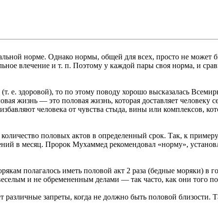
льной норме. Однако нормы, общей для всех, просто не может б
льное влечение и т. п. Поэтому у каждой пары своя норма, и сра
 (т. е. здоровой), то по этому поводу хорошо высказалась Всем
вая жизнь — это половая жизнь, которая доставляет человеку с
избавляют человека от чувства стыда, вины или комплексов, ко
количество половых актов в определенный срок. Так, к примеру
шений в месяц. Пророк Мухаммед рекомендовал «норму», устан
якам полагалось иметь половой акт 2 раза (бедные моряки) в г
веселым и не обремененным делами — так часто, как они того п
ет различные запреты, когда не должно быть половой близости.