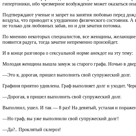
гипертоники, ибо чрезмерное возбуждение может оказаться опа
Подтверждают ученые и запрет на занятия любовью перед дожде
воздуха, что приводит к ухудшению физического состояния. А во
не только для любовных забав, но и для зачатия потомка.
По мнению некоторых специалистов, все женщины, желающие, н
появится радуга, тогда зачатие непременно произойдет.
И в конце разговора о сексуальной норме анекдот на эту тему:
Молодая женщина вышла замуж за старого графа. Ночью в дверь
—Это я, дорогая, пришел выполнить свой супружеский долг.
Графиня приятно удивлена. Граф выполняет долг и уходит. Чере
—Дорогая, я пришел выполнить свой супружеский долг.
Выполнил, ушел. И так — 8 раз! На девятый, усталая и пораже
—Но граф, вы уже выполнили свой супружеский долг!
—Да?.. Проклятый склероз!