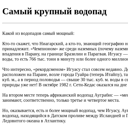
Самый крупный водопад
Какой из водопадов самый мощный:
Кто-то скажет, что Ниагарский, а кто-то, знающий географию
принадлежит. «Чемпионом» же среди наземных (почему наземны
впадения в Парану, на границе Бразилии и Парагвая. Игуасу —
воды, то есть 766 тыс. тонн в минуту или более одного миллион
Что интересно, «рекордсменом» Игуасу стал совсем недавно. Д
расположен на Паране, возле города Гуайра (теперь Итайпу), та
куб. м., а в период половодья — свыше 30 тыс. куб. м. воды в 
природы уже нет! В октябре 1982 г. Сети-Кедас оказался на д
На втором месте теперь африканский водопад Ауграбис — «ме
занимают, соответственно, только третье и четвертое места.
Но, оказывается, есть и более мощный водопад, чем Игуасу, Ау
водопад, находящийся в Датском проливе между Исландией и Г
Ледовитого океана в Атлантику.