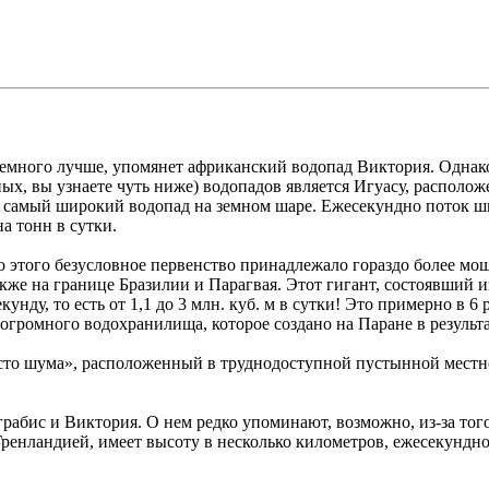
 немного лучше, упомянет африканский водопад Виктория. Однак
х, вы узнаете чуть ниже) водопадов является Игуасу, располож
 самый широкий водопад на земном шаре. Ежесекундно поток шир
а тонн в сутки.
о этого безусловное первенство принадлежало гораздо более мо
кже на границе Бразилии и Парагвая. Этот гигант, состоявший из
секунду, то есть от 1,1 до 3 млн. куб. м в сутки! Это примерно 
не огромного водохранилища, которое создано на Паране в резуль
сто шума», расположенный в труднодоступной пустынной местн
грабис и Виктория. О нем редко упоминают, возможно, из-за того
ренландией, имеет высоту в несколько километров, ежесекундн