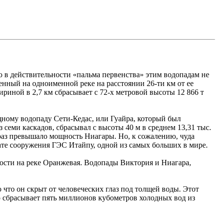
о в действительности «пальма первенства» этим водопадам не
енный на одноименной реке на расстоянии 26-ти км от ее
иной в 2,7 км сбрасывает с 72-х метровой высоты 12 866 т
щному водопаду Сети-Кедас, или Гуайра, который был
 семи каскадов, сбрасывал с высоты 40 м в среднем 13,31 тыс.
в 6 раз превышало мощность Ниагары. Но, к сожалению, чуда
тате сооружения ГЭС Итайпу, одной из самых больших в мире.
ости на реке Оранжевая. Водопады Виктория и Ниагара,
 что он скрыт от человеческих глаз под толщей воды. Этот
о сбрасывает пять миллионов кубометров холодных вод из