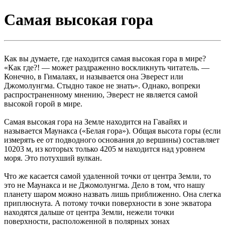
Самая высокая гора
Как вы думаете, где находится самая высокая гора в мире?
«Как где?! — может раздраженно воскликнуть читатель. —
Конечно, в Гималаях, и называется она Эверест или
Джомолунгма. Стыдно такое не знать». Однако, вопреки
распространенному мнению, Эверест не является самой
высокой горой в мире.
Самая высокая гора на Земле находится на Гавайях и
называется Маунакса («Белая гора»). Общая высота горы (если
измерять ее от подводного основания до вершины) составляет
10203 м, из которых только 4205 м находится над уровнем
моря. Это потухший вулкан.
Что же касается самой удаленной точки от центра Земли, то
это не Маунакса и не Джомолунгма. Дело в том, что нашу
планету шаром можно назвать лишь приближенно. Она слегка
приплюснута. А потому точки поверхности в зоне экватора
находятся дальше от центра Земли, нежели точки
поверхности, расположенной в полярных зонах