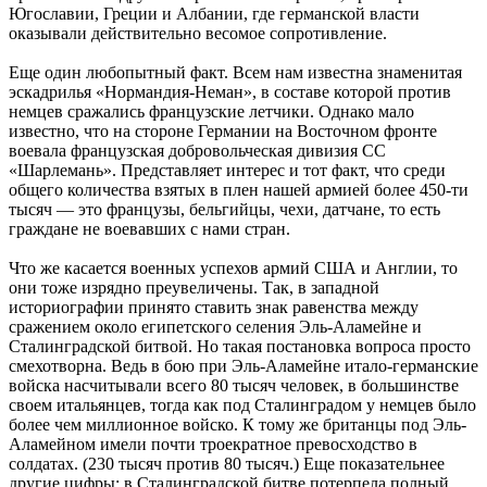
Югославии, Греции и Албании, где германской власти
оказывали действительно весомое сопротивление.
Еще один любопытный факт. Всем нам известна знаменитая
эскадрилья «Нормандия-Неман», в составе которой против
немцев сражались французские летчики. Однако мало
известно, что на стороне Германии на Восточном фронте
воевала французская добровольческая дивизия СС
«Шарлемань». Представляет интерес и тот факт, что среди
общего количества взятых в плен нашей армией более 450-ти
тысяч — это французы, бельгийцы, чехи, датчане, то есть
граждане не воевавших с нами стран.
Что же касается военных успехов армий США и Англии, то
они тоже изрядно преувеличены. Так, в западной
историографии принято ставить знак равенства между
сражением около египетского селения Эль-Аламейне и
Сталинградской битвой. Но такая постановка вопроса просто
смехотворна. Ведь в бою при Эль-Аламейне итало-германские
войска насчитывали всего 80 тысяч человек, в большинстве
своем итальянцев, тогда как под Сталинградом у немцев было
более чем миллионное войско. К тому же британцы под Эль-
Аламейном имели почти троекратное превосходство в
солдатах. (230 тысяч против 80 тысяч.) Еще показательнее
другие цифры: в Сталинградской битве потерпела полный