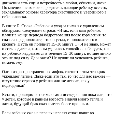
движении есть еще и потребность в любви, общении, ласке.
По мнению психологов, родители, дающие ребенку все это,
закладывают основы характера счастливого и уверенного в
себе человека.
В книге Б. Спока «Ребенок и уход за ним» я с удивлением
обнаружил следующие строки: «Итак, если ваш ребенок
плачет в конце периода бодрствования после кормления, то
сначала предположите, что он устал, и положите его в
кровать. Пусть он поплачет 15–30 минут…» Я не знаю, может
и есть родители, которым удавалось спокойно наблюдать, как
их ребенок надрывается в течение 15–30 минут, но мне лично
это не под силу. Да и зачем? Не лучше ли успокоить ребенка,
помочь ему.
Один из распространенных мифов, состоит в том что крик
укрепляет легкие. Даже если это так, то что для вас важнее —
отсутствие стресса у ребенка или же легкие, как у
подводника?
Кстати, проводимые психологами исследования показали, что
у детей, которые в раннем возрасте видели много тепла и
ласки, будущий брак оказывается более прочным.
Если ребенку уже на первых неделях отказывают во