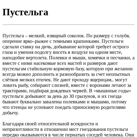
Пустельга
Пустельга – мелкий, изящный соколок. По размеру с голубя,
оперение ярко–рыжее с темными крапинками. Пустельги
сделали ставку на дичь, добывание которой требует острого
глаза и умения подолгу висеть в воздухе на одном месте,
наподобие вертолета. Полевки и мыши, хомячки и песчанки, а
вместе с ними насекомые всех мастей и размеров дают
пустельгам стабильную кормовую базу, которую при желании
всегда можно дополнить и разнообразить за счет неопытных
слётков мелких птичек. Не дают проходу ящерицам,. могут
ловить рыбу, собирают слизней, вместе с воронами летают за
тракторами, подбирая дождевых червей. В «мышиные годы»
пустельги добывают за день до 30 грызунов, и их гнезда
бывают буквально завалены полевками и мышами, потому
что птенцы не успевают поедать приносимую родителями
добычу.
Благодаря своей относительной всеядности и
неприхотливости в отношении мест гнездования пустельги
нередко оказываются в числе пернатых соседей человека. Они