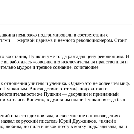
Пушкина немножко подгримировали в соответствии с
стями — жертвой царизма и немного революционером. Стоит
 восстания, Пушкин уже тогда разгадал цену революциям. И
ине выработалась «совершенно исключительная нравственная и
ительно мудрое и трезвое сознание, сочетающее
 отношения учителя и ученика. Однако это не более чем миф,
м с Пушкиным. Впоследствии этот миф подхватили и
 В действительности же Пушкин — дворянин и признанный
 ни хотелось. Конечно, в духовном плане Пушкин всегда был
ний она его вдохновляла, и свое мнение о произведениях
но назвал ее русский писатель Юрий Дружников, «няней в
о, любила, но пила и девок поэту в койку подкладывала, да и