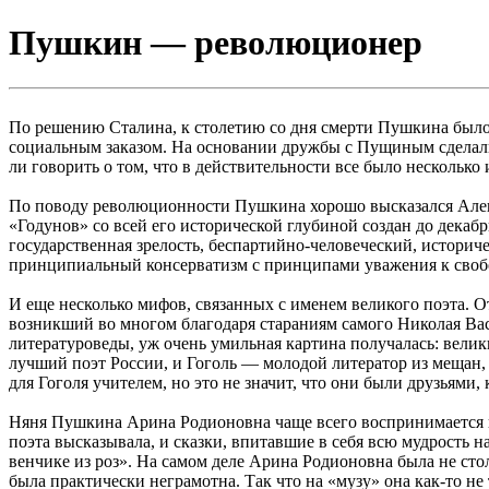
Пушкин — революционер
По решению Сталина, к столетию со дня смерти Пушкина было 
социальным заказом. На основании дружбы с Пущиным сделали
ли говорить о том, что в действительности все было несколько 
По поводу революционности Пушкина хорошо высказался Алек
«Годунов» со всей его исторической глубиной создан до декаб
государственная зрелость, беспартийно-человеческий, историч
принципиальный консерватизм с принципами уважения к своб
И еще несколько мифов, связанных с именем великого поэта. 
возникший во многом благодаря стараниям самого Николая Ва
литературоведы, уж очень умильная картина получалась: вели
лучший поэт России, и Гоголь — молодой литератор из мещан, 
для Гоголя учителем, но это не значит, что они были друзьями, 
Няня Пушкина Арина Родионовна чаще всего воспринимается на
поэта высказывала, и сказки, впитавшие в себя всю мудрость 
венчике из роз». На самом деле Арина Родионовна была не стол
была практически неграмотна. Так что на «музу» она как-то не 