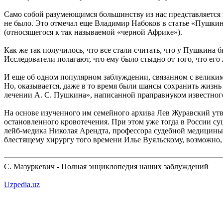
Само собой разумеющимся большинству из нас представляется
не было. Это отмечал еще Владимир Набоков в статье «Пушкин
(относящегося к так называемой «черной Африке»).
Как же так получилось, что все стали считать, что у Пушкин
Исследователи полагают, что ему было стыдно от того, что ег
И еще об одном популярном заблуждении, связанном с великим
Но, оказывается, даже в то время были шансы сохранить жизн
лечении А. С. Пушкина», написанной праправнуком известног
На основе изученного им семейного архива Лев Журавский ут
остановленного кровотечения. При этом уже тогда в России с
лейб-медика Николая Арендта, профессора судебной медицины
блестящему хирургу того времени Илье Вуяльскому, возможно,
С. Мазуркевич - Полная энциклопедия наших заблуждений
Uzpedia.uz