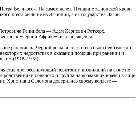
 Петра Великого». На самом деле в Пушкине эфиопской крови
кого поэта были не из Эфиопии, а из государства Лагон
а Петровича Ганнибала — Адам Карпович Роткерх.
вестно, к «черной Африке» не относящейся.
ьное ранение на Черной речке и спасти его было невозможно.
О некоторых недостатках в оказании помощи при ранении и
ским (1918–1978).
еля стал прогрессирующий перитонит, возникший на фоне не
бы родственники больного и группа наблюдавших врачей в лице
мии Христиана Саломона доверились своему коллеге —