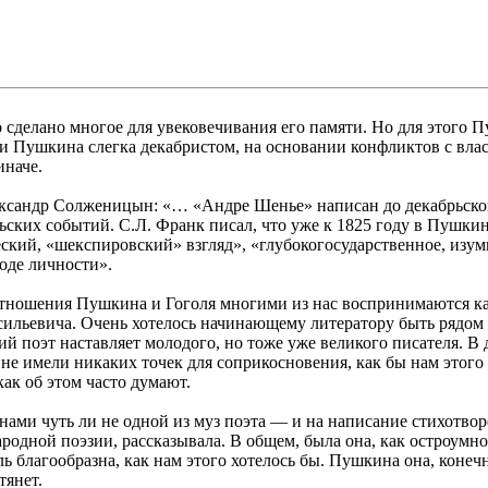
сделано многое для увековечивания его памяти. Но для этого 
 Пушкина слегка декабристом, на основании конфликтов с вла
иначе.
сандр Солженицын: «… «Андре Шенье» написан до декабрьского
рьских событий. С.Л. Франк писал, что уже к 1825 году в Пушк
еский, «шекспировский» взгляд», «глубокогосударственное, изум
оде личности».
Отношения Пушкина и Гоголя многими из нас воспринимаются как
сильевича. Очень хотелось начинающему литератору быть рядо
кий поэт наставляет молодого, но тоже уже великого писателя.
не имели никаких точек для соприкосновения, как бы нам этого
как об этом часто думают.
ми чуть ли не одной из муз поэта — и на написание стихотворе
народной поэзии, рассказывала. В общем, была она, как остроум
ь благообразна, как нам этого хотелось бы. Пушкина она, конечн
тянет.