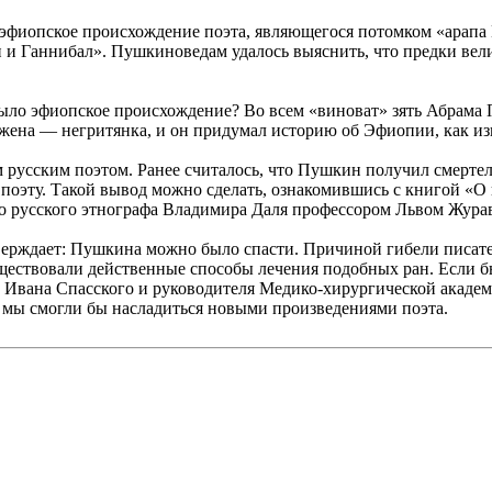
 эфиопское происхождение поэта, являющегося потомком «арапа
 и Ганнибал». Пушкиноведам удалось выяснить, что предки вели
а было эфиопское происхождение? Во всем «виноват» зять Абрам
о жена — негритянка, и он придумал историю об Эфиопии, как из
 русским поэтом. Ранее считалось, что Пушкин получил смертел
ь поэту. Такой вывод можно сделать, ознакомившись с книгой «
о русского этнографа Владимира Даля профессором Львом Журав
верждает: Пушкина можно было спасти. Причиной гибели писат
уществовали действенные способы лечения подобных ран. Если 
 Ивана Спасского и руководителя Медико-хирургической акаде
 мы смогли бы насладиться новыми произведениями поэта.