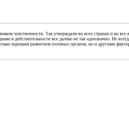
ком чувственности. Так утверждали во всех странах и во все вр
нако в действительности все далеко не так однозначно. Не вс
только хорошим развитием половых органов, но и другими факт