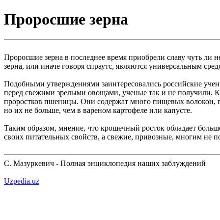
Проросшие зерна
Проросшие зерна в последнее время приобрели славу чуть ли н
зерна, или иначе говоря спраутс, являются универсальным сре
Подобными утверждениями заинтересовались российские учены
перед свежими зрелыми овощами, ученые так и не получили. 
проростков пшеницы. Они содержат много пищевых волокон, в
но их не больше, чем в вареном картофеле или капусте.
Таким образом, мнение, что крошечный росток обладает большо
своих питательных свойств, а свежие, привозные, многим не по
С. Мазуркевич - Полная энциклопедия наших заблуждений
Uzpedia.uz