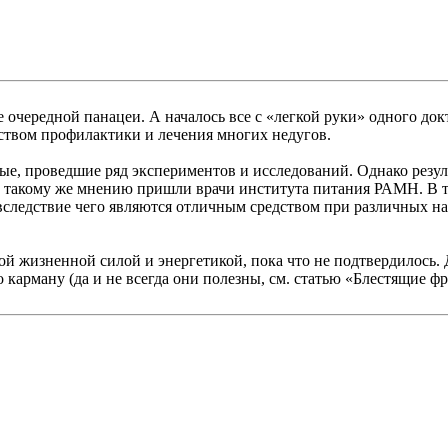
е очередной панацеи. А началось все с «легкой руки» одного до
дством профилактики и лечения многих недугов.
е, проведшие ряд экспериментов и исследований. Однако резу
К такому же мнению пришли врачи института питания РАМН. В т
следствие чего являются отличным средством при различных н
й жизненной силой и энергетикой, пока что не подтвердилось. Д
 карману (да и не всегда они полезны, см. статью «Блестящие фр