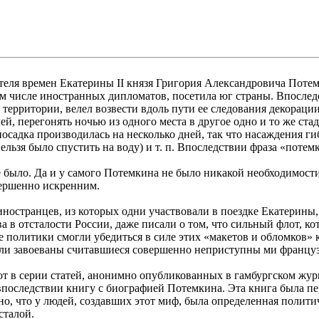
теля времен Екатерины II князя Григория Александровича Поте
 числе иностранных дипломатов, посетила юг страны. Впоследс
территории, велел возвести вдоль пути ее следования декораци
, перегонять ночью из одного места в другое одно и то же стад
осадка производилась на несколько дней, так что насаждения ги
ельзя было спустить на воду) и т. п. Впоследствии фраза «потем
было. Да и у самого Потемкина не было никакой необходимости 
вершенно искренним.
остранцев, из которых одни участвовали в поездке Екатерины, 
а в отсталости России, даже писали о том, что сильный флот, 
 политики смогли убедиться в силе этих «макетов и обломков» 
ыли завоеваны считавшиеся совершенно неприступны ми францу
т в серии статей, анонимно опубликованных в гамбургском журн
последствии книгу с биографией Потемкина. Эта книга была пе
но, что у людей, создавших этот миф, была определенная политич
сталой.