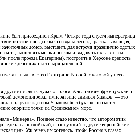
мкина был присоединен Крым. Четыре года спустя императрица
твии об этой поездке была создана легенда рассказывающая,
и зажиточных домов, выставить для встречи празднично одетых
о скота, наполнить мешки песком и выдавать их за запасы
бли после проезда Екатерины), построить в Херсоне крепость
кинские деревни» стала нарицательной.
пускать пыль в глаза Екатерине Второй, с которой у него
а другие писали с чужого голоса. Английские, французские и
который демонстрировал императрице адмирал Ушаков, — это
когда под руководством Ушакова был буквально сметен
зские опорные точки на Средиземном море.
але «Минерва». Позднее стало известно, что автором этих
реведена на английский, французский и другие европейские
еская цель. Уж очень им хотелось, чтобы Россия в глазах