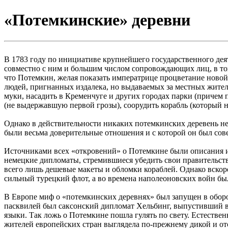
«Потемкинские» деревни
В 1783 году по инициативе крупнейшего государственного дея
совместно с ним и большим числом сопровождающих лиц, в том
что Потемкин, желая показать императрице процветание новой 
людей, пригнанных издалека, но выдаваемых за местных жителей
муки, насадить в Кременчуге и других городах парки (причем п
(не выдержавшую первой грозы), соорудить корабль (который н
Однако в действительности никаких потемкинских деревень не 
были весьма доверительные отношения и с которой он был со
Источниками всех «откровений» о Потемкине были описания ин
немецкие дипломаты, стремившиеся убедить свои правительств
всего лишь дешевые макеты и обломки кораблей. Однако вскоре
сильный турецкий флот, а во времена наполеоновских войн б
В Европе миф о «потемкинских деревнях» был запущен в оборо
пасквилей был саксонский дипломат Хельбинг, выпустивший в
языки. Так ложь о Потемкине пошла гулять по свету. Естествен
жителей европейских стран выглядела по-прежнему дикой и от