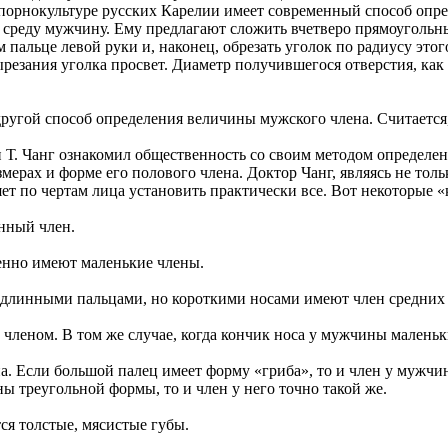
порнокультуре русских Карелии имеет современный способ опре
еду мужчину. Ему предлагают сложить вчетверо прямоугольный
м пальце левой руки и, наконец, обрезать уголок по радиусу эт
резания уголка просвет. Диаметр получившегося отверстия, как
ругой способ определения величины мужского члена. Считается,
Т. Чанг ознакомил общественность со своим методом определени
ерах и форме его полового члена. Доктор Чанг, являясь не толь
ляет по чертам лица установить практически все. Вот некоторые
нный член.
енно имеют маленькие члены.
длинными пальцами, но короткими носами имеют член средних 
членом. В том же случае, когда кончик носа у мужчины маленьки
а. Если большой палец имеет форму «гриба», то и член у мужч
ы треугольной формы, то и член у него точно такой же.
я толстые, мясистые губы.