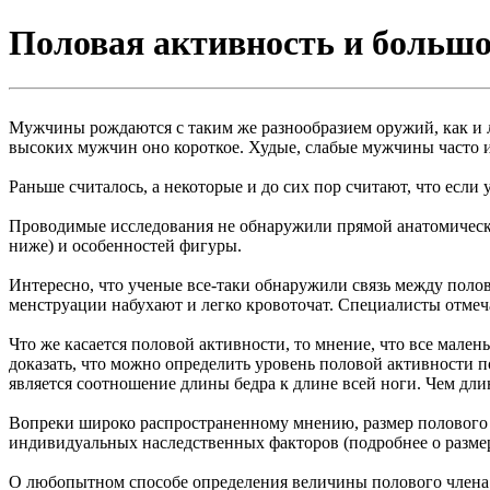
Половая активность и большо
Мужчины рождаются с таким же разнообразием оружий, как и ли
высоких мужчин оно короткое. Худые, слабые мужчины часто 
Раньше считалось, а некоторые и до сих пор считают, что если
Проводимые исследования не обнаружили прямой анатомической
ниже) и особенностей фигуры.
Интересно, что ученые все-таки обнаружили связь между поло
менструации набухают и легко кровоточат. Специалисты отмеча
Что же касается половой активности, то мнение, что все мал
доказать, что можно определить уровень половой активности п
является соотношение длины бедра к длине всей ноги. Чем длин
Вопреки широко распространенному мнению, размер полового ор
индивидуальных наследственных факторов (подробнее о размер
О любопытном способе определения величины полового члена п