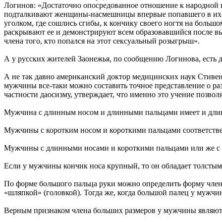
Логинов: «Достаточно опосредованное отношение к народной 
подталкивают женщины-насмешницы впервые попавшего в их ср
уголком, где сошлись сгибы, к кончику своего ногтя на большо
раскрывают ее и демонстрируют всем образовавшийся после вы
члена того, кто попался на этот сексуальный розыгрыш».
А у русских жителей Заонежья, по сообщению Логинова, есть д
А не так давно американский доктор медицинских наук Стивен 
мужчины все-таки можно составить точное представление о разм
частности даосизму, утверждает, что именно это учение позво
Мужчина с длинным носом и длинными пальцами имеет и дли
Мужчины с коротким носом и короткими пальцами соответств
Мужчины с длинными носами и короткими пальцами или же с 
Если у мужчины кончик носа крупный, то он обладает толстым 
По форме большого пальца руки можно определить форму член
«шляпкой» (головкой). Тогда же, когда большой палец у мужчин
Верным признаком члена больших размеров у мужчины являютс