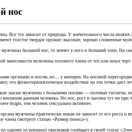
й нос
ц. Все это зависит от природы. У значительного числа низких 
имеют толстое твердое оружие; высокие, хорошо сложенные муж
 у мужчины большой нос, то значит у него и большой член. На сам
 зависимости величины полового члена от тех или иных черт ли
выми органами и носом, но… у женщин. На носовой перегородке
ют, что физиотерапевтическое воздействие на эти точки дает л
енькие лысые мужчины с большими носами — половые гиганты, не
о внешним данным человека. Но нос, рост и лысина тут ни при 
нее бедро, тем человек сексуально активнее.
гана мужчины практически никак не зависит от его роста и вел
е члена смотрите статью «Размер пениса»).
о одному из внешних признаков сообщает в своей статье «Элем