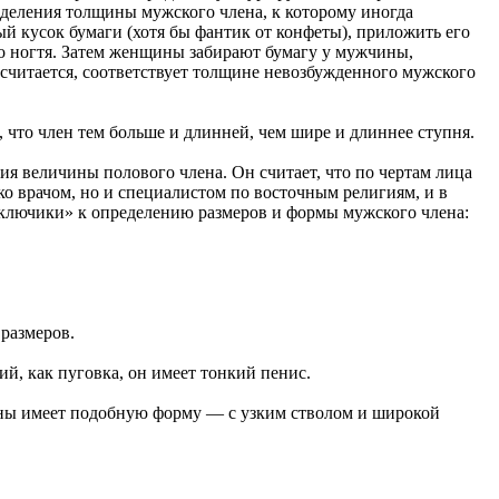
деления толщины мужского члена, к которому иногда
 кусок бумаги (хотя бы фантик от конфеты), приложить его
ого ногтя. Затем женщины забирают бумагу у мужчины,
 считается, соответствует толщине невозбужденного мужского
 что член тем больше и длинней, чем шире и длиннее ступня.
я величины полового члена. Он считает, что по чертам лица
ко врачом, но и специалистом по восточным религиям, и в
 «ключики» к определению размеров и формы мужского члена:
размеров.
й, как пуговка, он имеет тонкий пенис.
ины имеет подобную форму — с узким стволом и широкой