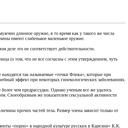
мужчин длинное оружие, в то время как у такого же числа
чины имеют слабенькое маленькое оружие.
ом деле это не соответствует действительности.
ца (о том, что не все согласны с этим утверждением, чуть
 находятся так называемые «точки Флика», которые при
ечебный эффект при некоторых гинекологических заболеваниях.
 более чем предрассудки. Однако ученым все же удалось
чем. Своеобразным же показателем сексуальной активности
ичины прочих частей тела. Размер члена зависит только от
енты «порно» в народной культуре русских в Карелии» К.К.