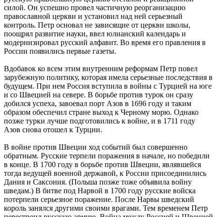
силой. Он успешно провел частичную реорганизацию
православной церкви и установил над ней серьезный
контроль. Петр основал не зависящие от церкви школы,
поощрял развитие науки, ввел юлианский календарь и
модернизировал русский алфавит. Во время его правления в
России появились первые газеты.
Вдобавок ко всем этим внутренним реформам Петр повел
зарубежную политику, которая имела серьезные последствия в
будущем. При нем Россия вступила в войны с Турцией на юге
и со Швецией на севере. В борьбе против турок он сразу
добился успеха, завоевал порт Азов в 1696 году и таким
образом обеспечил стране выход к Черному морю. Однако
позже турки лучше подготовились к войне, и в 1711 году
Азов снова отошел к Турции.
В войне против Швеции ход событий был совершенно
обратным. Русские терпели поражения в начале, но победили
в конце. В 1700 году в борьбе против Швеции, являвшейся
тогда ведущей военной державой, к России присоединились
Дания и Саксония. (Польша позже тоже объявила войну
шведам.) В битве под Нарвой в 1700 году русские войска
потерпели серьезное поражение. После Нарвы шведский
король занялся другими своими врагами. Тем временем Петр
перестроил русскую армию. Война между Россией и Швецией