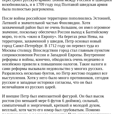
возобновилась, и в 1709 году под Полтавой шведская армия
была полностью разгромлена.
После войны российские территории пополнились Эстонией,
Латвией и значительной частью Финляндии. Хотя
захваченный район был не очень большим, он имел огромное
значение, поскольку обеспечил России выход к Балтийскому
морю, то есть «окно в Европу». На берегах реки Невы, на
территории, захваченной у шведов, Петр основал новый
город Санкт-Петербург. В 1712 году он перевел туда из
Москвы столицу. Впоследствии город стал главным пунктом
соприкосновения России и Западной Европы. Внутренние
реформы и войны, конечно, обходились очень недешево и
неизбежно привели к повышению налогов. Такие налоги и
сами реформы вызывали недовольство у многих русских.
Разразилось несколько бунтов, но Петр жестоко подавил все
выступления. Хотя у него было много противников, сегодня
русские и западные историки согласны, что он был
величайшим из русских царей.
И внешне Петр был импозантной фигурой. Он был высок
ростом (по меньшей мере 6 футов 6 дюймов), сильный,
симпатичный и энергичный, крепкий и молодой духом,
веселый, хотя часто его юмор был грубоватым. Помимо