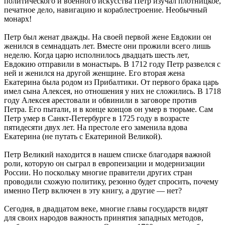
политического и военного искусства Петр изучал плотницкое,
печатное дело, навигацию и кораблестроение. Необычный
монарх!
Петр был женат дважды. На своей первой жене Евдокии он
женился в семнадцать лет. Вместе они прожили всего лишь
неделю. Когда царю исполнилось двадцать шесть лет,
Евдокию отправили в монастырь. В 1712 году Петр развелся с
ней и женился на другой женщине. Его вторая жена
Екатерина была родом из Прибалтики. От первого брака царь
имел сына Алексея, но отношения у них не сложились. В 1718
году Алексея арестовали и обвинили в заговоре против
Петра. Его пытали, и в конце концов он умер в тюрьме. Сам
Петр умер в Санкт-Петербурге в 1725 году в возрасте
пятидесяти двух лет. На престоле его заменила вдова
Екатерина (не путать с Екатериной Великой).
Петр Великий находится в нашем списке благодаря важной
роли, которую он сыграл в европеизации и модернизации
России. Но поскольку многие правители других стран
проводили схожую политику, резонно будет спросить, почему
именно Петр включен в эту книгу, а другие — нет?
Сегодня, в двадцатом веке, многие главы государств видят
для своих народов важность принятия западных методов,