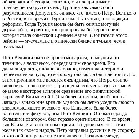
образования. Сегодня, конечно, мы воспринимаем
преимущество русских над Турцией как само собой
разумеющееся. Допустим, однако, что, вместо Петра Великого
в России, в то время в Турции был бы султан, проводящий
реформы. Тогда Турция могла бы быть сейчас могучей
державой и, вероятно, контролировала бы территорию,
которая стала советской Средней Азией. (Обитатели этого
района — мусульмане и этнически ближе к туркам, чем к
русским.)
Петр Великий был не просто монархом, плывущим по
течению, а человеком, опередившим свое время. Его
дальновидность, вполне возможно, изменила историю и
перевела ее на путь, по которому она могла бы и не пойти. По
этим причинам мне кажется очевидным, что Петра стоило
включить в наш список. При оценке его места здесь на меня
оказало некоторое влияние сравнение его с английской
королевой Елизаветой I. Она более известна, особенно на
Западе. Однако мне вряд ли удалось бы легко убедить любого
здравомыслящего русского, что Елизавета была более
влиятельной фигурой, чем Петр Великий. Он был гораздо
большим новатором, был гораздо оригинальнее. В то время
как Елизавета в основном стремилась добиться согласия в
желаниях своего народа, Петр направил русских в ту сторону,
о которой они ранее и не помышляли. Различие между