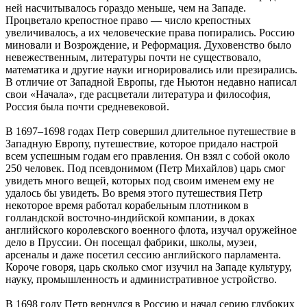
ней насчитывалось гораздо меньше, чем на Западе.
Процветало крепостное право — число крепостных
увеличивалось, а их человеческие права попирались. Россию
миновали и Возрождение, и Реформация. Духовенство было
невежественным, литературы почти не существовало,
математика и другие науки игнорировались или презирались.
В отличие от Западной Европы, где Ньютон недавно написал
свои «Начала», где расцветали литература и философия,
Россия была почти средневековой.
В 1697–1698 годах Петр совершил длительное путешествие в
Западную Европу, путешествие, которое придало настрой
всем успешным годам его правления. Он взял с собой около
250 человек. Под псевдонимом (Петр Михайлов) царь смог
увидеть много вещей, которых под своим именем ему не
удалось бы увидеть. Во время этого путешествия Петр
некоторое время работал корабельным плотником в
голландской восточно-индийской компании, в доках
английского королевского военного флота, изучал оружейное
дело в Пруссии. Он посещал фабрики, школы, музеи,
арсеналы и даже посетил сессию английского парламента.
Короче говоря, царь сколько смог изучил на Западе культуру,
науку, промышленность и административное устройство.
В 1698 году Петр вернулся в Россию и начал серию глубоких