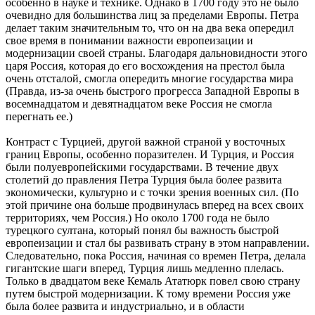
особенно в науке и технике. Однако в 1700 году это не было
очевидно для большинства лиц за пределами Европы. Петра
делает таким значительным то, что он на два века опередил
свое время в понимании важности европеизации и
модернизации своей страны. Благодаря дальновидности этого
царя Россия, которая до его восхождения на престол была
очень отсталой, смогла опередить многие государства мира
(Правда, из-за очень быстрого прогресса Западной Европы в
восемнадцатом и девятнадцатом веке Россия не смогла
перегнать ее.)
Контраст с Турцией, другой важной страной у восточных
границ Европы, особенно поразителен. И Турция, и Россия
были полуевропейскими государствами. В течение двух
столетий до правления Петра Турция была более развита
экономически, культурно и с точки зрения военных сил. (По
этой причине она больше продвинулась вперед на всех своих
территориях, чем Россия.) Но около 1700 года не было
турецкого султана, который понял бы важность быстрой
европеизации и стал бы развивать страну в этом направлении.
Следовательно, пока Россия, начиная со времен Петра, делала
гигантские шаги вперед, Турция лишь медленно плелась.
Только в двадцатом веке Кемаль Ататюрк повел свою страну
путем быстрой модернизации. К тому времени Россия уже
была более развита и индустриально, и в области