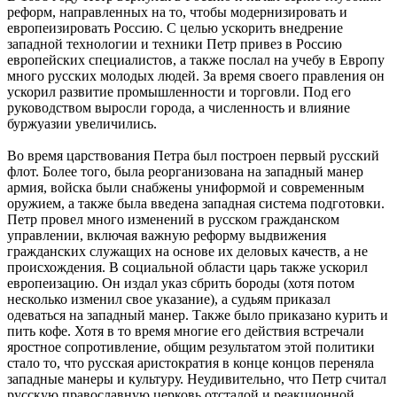
реформ, направленных на то, чтобы модернизировать и
европеизировать Россию. С целью ускорить внедрение
западной технологии и техники Петр привез в Россию
европейских специалистов, а также послал на учебу в Европу
много русских молодых людей. За время своего правления он
ускорил развитие промышленности и торговли. Под его
руководством выросли города, а численность и влияние
буржуазии увеличились.
Во время царствования Петра был построен первый русский
флот. Более того, была реорганизована на западный манер
армия, войска были снабжены униформой и современным
оружием, а также была введена западная система подготовки.
Петр провел много изменений в русском гражданском
управлении, включая важную реформу выдвижения
гражданских служащих на основе их деловых качеств, а не
происхождения. В социальной области царь также ускорил
европеизацию. Он издал указ сбрить бороды (хотя потом
несколько изменил свое указание), а судьям приказал
одеваться на западный манер. Также было приказано курить и
пить кофе. Хотя в то время многие его действия встречали
яростное сопротивление, общим результатом этой политики
стало то, что русская аристократия в конце концов переняла
западные манеры и культуру. Неудивительно, что Петр считал
русскую православную церковь отсталой и реакционной