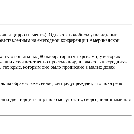
оголь и цирроз печени»). Однако в подобном утверждении
представленным на ежегодной конференции Американской
ельствуют опыты над 86 лабораторными крысами, у которых
учавших соответственно простую воду и алкоголь в «средних»
у тех крыс, которым оно было прописано в малых дозах,
таким образом уже сейчас, он предупреждает, что пока речь
одна-две порции спиртного могут стать, скорее, полезными для