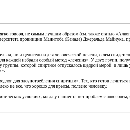
 мягко говоря, не самым лучшим образом (см. также статью «Алк
иверситета провинции Манитоба (Канада) Джеральда Майнука, 
тельна, но и целительна для человеческой печени, о чем свидет
для каждой избрали особый метод «лечения». У двух групп, пол
 у группы, которой спиртное отпускалось щедрой мерой, и лишь 
и».
редлог для злоупотребления спиртным». Тех, кто готов лечиться 
леко не все, что хорошо для крысы, полезно человеку.
нических условиях, когда у пациента нет проблем с алкоголем, 