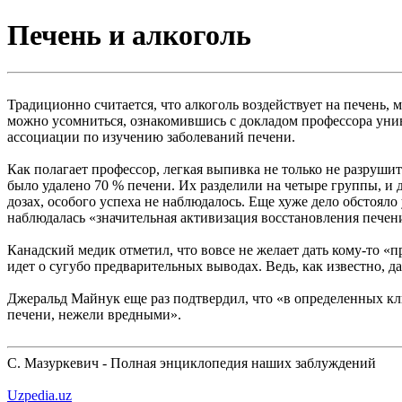
Печень и алкоголь
Традиционно считается, что алкоголь воздействует на печень,
можно усомниться, ознакомившись с докладом профессора ун
ассоциации по изучению заболеваний печени.
Как полагает профессор, легкая выпивка не только не разруши
было удалено 70 % печени. Их разделили на четыре группы, и 
дозах, особого успеха не наблюдалось. Еще хуже дело обстояло
наблюдалась «значительная активизация восстановления печен
Канадский медик отметил, что вовсе не желает дать кому-то «п
идет о сугубо предварительных выводах. Ведь, как известно, да
Джеральд Майнук еще раз подтвердил, что «в определенных кли
печени, нежели вредными».
С. Мазуркевич - Полная энциклопедия наших заблуждений
Uzpedia.uz