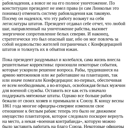
рабовладения, а вовсе не на его полное уничтожение. По
конституции президент не имел права (и сам Линкольн это
понимал) отменить систему рабовладения как таковую.
Посему он надеялся, что эту работу возьмут на себя
легислатуры штатов. Президент отдавал себе отчет, что любой
шаг, направленный на уничтожение рабства, вызовет
энергичное сопротивление белых северян. И наконец,
стратегически это был опасный шаг, ибо он мог повлечь за
собой недовольство жителей пограничных с Конфедерацией
штатов и толкнуть их в объятия южан.
Пока президент раздумывал и колебался, сама жизнь внесла
решительные коррективы: произошли некоторые события,
которые ускорили решение вопроса. Рабы, трудившиеся на
армию мятежников или же работавшие на плантациях, так
или иначе помогали Конфедерации: во-первых, обеспечивая
ее всем необходимым, а во-вторых, освобождая белых мужчин
для военной службы. Оставить все как есть означало
поддержать мятежные штаты. Однако все больше рабов
бежали от своих хозяев и примыкали к Союзу. К концу весны
1861 года многие офицеры-северяне изменили свое
отношение к беглым рабам: теперь это было не движимое
имущество плантаторов, которое следовало поскорее вернуть
на место, а некая «военная контрабанда», которую можно
было заставить работать на благо Союза. Некоторые офицеры