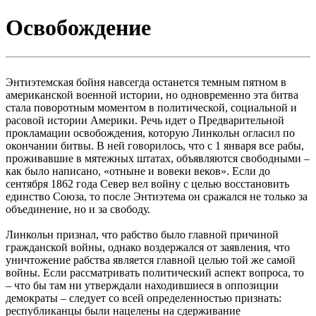
Освобождение
Энтиэтемская бойня навсегда останется темным пятном в
американской военной истории, но одновременно эта битва
стала поворотным моментом в политической, социальной и
расовой истории Америки. Речь идет о Предварительной
прокламации освобождения, которую Линкольн огласил по
окончании битвы. В ней говорилось, что с 1 января все рабы,
проживавшие в мятежных штатах, объявляются свободными –
как было написано, «отныне и вовеки веков». Если до
сентября 1862 года Север вел войну с целью восстановить
единство Союза, то после Энтиэтема он сражался не только за
объединение, но и за свободу.
Линкольн признал, что рабство было главной причиной
гражданской войны, однако воздержался от заявления, что
уничтожение рабства является главной целью той же самой
войны. Если рассматривать политический аспект вопроса, то
– что бы там ни утверждали находившиеся в оппозиции
демократы – следует со всей определенностью признать:
республиканцы были нацелены на сдерживание