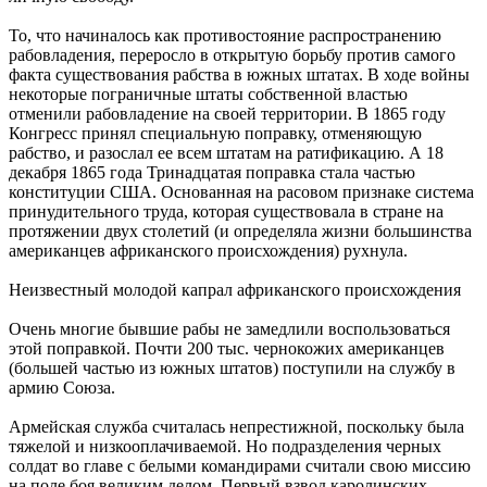
То, что начиналось как противостояние распространению
рабовладения, переросло в открытую борьбу против самого
факта существования рабства в южных штатах. В ходе войны
некоторые пограничные штаты собственной властью
отменили рабовладение на своей территории. В 1865 году
Конгресс принял специальную поправку, отменяющую
рабство, и разослал ее всем штатам на ратификацию. А 18
декабря 1865 года Тринадцатая поправка стала частью
конституции США. Основанная на расовом признаке система
принудительного труда, которая существовала в стране на
протяжении двух столетий (и определяла жизни большинства
американцев африканского происхождения) рухнула.
Неизвестный молодой капрал африканского происхождения
Очень многие бывшие рабы не замедлили воспользоваться
этой поправкой. Почти 200 тыс. чернокожих американцев
(большей частью из южных штатов) поступили на службу в
армию Союза.
Армейская служба считалась непрестижной, поскольку была
тяжелой и низкооплачиваемой. Но подразделения черных
солдат во главе с белыми командирами считали свою миссию
на поле боя великим делом. Первый взвод каролинских