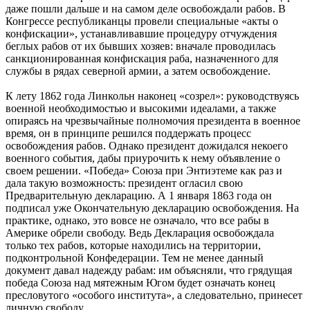
даже пошли дальше и на самом деле освобождали рабов. В
Конгрессе республиканцы провели специальные «акты о
конфискации», устанавливавшие процедуру отчуждения
беглых рабов от их бывших хозяев: вначале проводилась
санкционированная конфискация раба, назначенного для
службы в рядах северной армии, а затем освобождение.
К лету 1862 года Линкольн наконец «созрел»: руководствуясь
военной необходимостью и высокими идеалами, а также
опираясь на чрезвычайные полномочия президента в военное
время, он в принципе решился поддержать процесс
освобождения рабов. Однако президент дожидался некоего
военного события, дабы приурочить к нему объявление о
своем решении. «Победа» Союза при Энтиэтеме как раз и
дала такую возможность: президент огласил свою
Предварительную декларацию. А 1 января 1863 года он
подписал уже Окончательную декларацию освобождения. На
практике, однако, это вовсе не означало, что все рабы в
Америке обрели свободу. Ведь Декларация освобождала
только тех рабов, которые находились на территории,
подконтрольной Конфедерации. Тем не менее данный
документ давал надежду рабам: им объясняли, что грядущая
победа Союза над мятежным Югом будет означать конец
пресловутого «особого института», а следовательно, принесет
личную свободу.