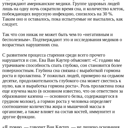
утверждают американские медики. Группе здоровых людей
лишь на одну ночь сократили время сна, и количество клеток,
побеждающих вирусную инфекцию, снизилось на 30 %.
Таким оно и оставалось, пока испытуемые не выспались, как
следует.
Так что сон никак не может быть чем-то «негативным и
бесполезным». Подтверждают это и исследования медиков о
возрастных нарушениях сна.
С развитием процесса старения среди всего прочего
нарушается и сон. Ева Ван Каутер объясняет: «С годами мы
утрачиваем способность спать глубоко, сон становится более
поверхностным. Глубина сна связана с выработкой гормона
роста и пролактина. У пожилых людей, примерно на седьмом
десятке, продолжительность глубокого сна может свестись к
нулю, как и выработка гормона роста». Роль пролактина пока
еще изучена мало (в основном известно, что он ответствен за
образование казеина — основного белка, содержащегося в
грудном молоке), а гормон роста у человека определяет
соотношение количества жира и мышечной массы в
организме, а также влияет на состав костей, иммунитет и
другие функции.
«Я думаю, — говорит Ван Каутер, — не лишено основания