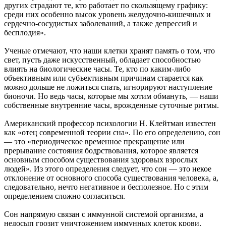
других страдают те, кто работает по скользящему графику:
среди них особенно высок уровень желудочно-кишечных и
сердечно-сосудистых заболеваний, а также депрессий и
бесплодия».
Ученые отмечают, что наши клетки хранят память о том, что
свет, пусть даже искусственный, обладает способностью
влиять на биологические часы. Те, кто по каким-либо
объективным или субъективным причинам старается как
можно дольше не ложиться спать, игнорируют наступление
бионочи. Но ведь часы, которые мы хотим обмануть, — наши
собственные внутренние часы, врожденные суточные ритмы.
Американский профессор психологии Н. Клейтман известен
как «отец современной теории сна». По его определению, сон
— это «периодическое временное прекращение или
прерывание состояния бодрствования, которое является
основным способом существования здоровых взрослых
людей». Из этого определения следует, что сон — это некое
отклонение от основного способа существования человека, а,
следовательно, нечто негативное и бесполезное. Но с этим
определением сложно согласиться.
Сон напрямую связан с иммунной системой организма, а
недосып грозит уничтожением иммунных клеток крови,