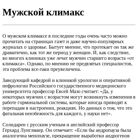
Мужской климакс
О мужском климаксе в последние годы очень часто можно
прочитать на страницах газет и даже научно-популярных
журналах о здоровье. Бытует мнение, что протекает он так же
драматично, как тот же период у женщин. И, как следствие,
во многих клиниках уже лечат мужчин старшего возраста «от
климакса». Однако, по мнению не предвзятых специалистов,
эта проблема все-таки преувеличена.
Заведующий кафедрой и клиникой урологии и оперативной
нефрологии Российского государственного медицинского
университета профессор Евсей Мазо считает: «Да, у
некоторых мужчин с возрастом могут возникнуть изменения в
работе гормональной системы, которые иногда приводят к
перепадам в настроении, реакциях. Но данных о том, что это
фатальная неизбежность для каждого, у науки нет».
Солидарен с русским ученым и английский профессор
Герхард Лунглмаер. Он отмечает: «Если бы андропауза была
аналогична менопаузе, прекращение выработки андрогенов