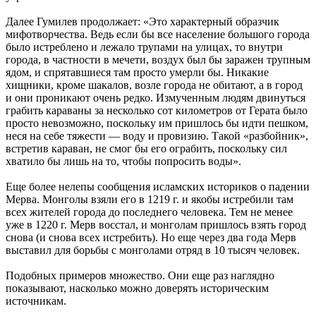
Далее Гумилев продолжает: «Это характерный образчик
мифотворчества. Ведь если бы все население большого города
было истреблено и лежало трупами на улицах, то внутри
города, в частности в мечети, воздух был бы заражен трупным
ядом, и спрятавшиеся там просто умерли бы. Никакие
хищники, кроме шакалов, возле города не обитают, а в город
и они проникают очень редко. Измученным людям двинуться
грабить караваны за несколько сот километров от Герата было
просто невозможно, поскольку им пришлось бы идти пешком,
неся на себе тяжести — воду и провизию. Такой «разбойник»,
встретив караван, не смог бы его ограбить, поскольку сил
хватило бы лишь на то, чтобы попросить воды».
Еще более нелепы сообщения исламских историков о падении
Мерва. Монголы взяли его в 1219 г. и якобы истребили там
всех жителей города до последнего человека. Тем не менее
уже в 1220 г. Мерв восстал, и монголам пришлось взять город
снова (и снова всех истребить). Но еще через два года Мерв
выставил для борьбы с монголами отряд в 10 тысяч человек.
Подобных примеров множество. Они еще раз наглядно
показывают, насколько можно доверять историческим
источникам.