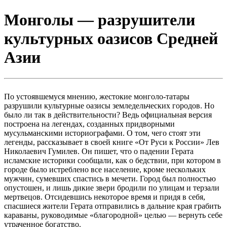
Монголы — разрушители
культурных оазисов Средней
Азии
По устоявшемуся мнению, жестокие монголо-татары
разрушили культурные оазисы земледельческих городов. Но
было ли так в действительности? Ведь официальная версия
построена на легендах, созданных придворными
мусульманскими историографами. О том, чего стоят эти
легенды, рассказывает в своей книге «От Руси к России» Лев
Николаевич Гумилев. Он пишет, что о падении Герата
исламские историки сообщали, как о бедствии, при котором в
городе было истреблено все население, кроме нескольких
мужчин, сумевших спастись в мечети. Город был полностью
опустошен, и лишь дикие звери бродили по улицам и терзали
мертвецов. Отсидевшись некоторое время и придя в себя,
спасшиеся жители Герата отправились в дальние края грабить
караваны, руководимые «благородной» целью — вернуть себе
утраченное богатство.