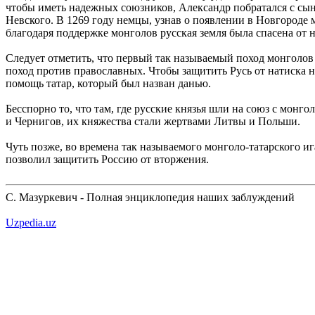
чтобы иметь надежных союзников, Александр побратался с сын
Невского. В 1269 году немцы, узнав о появлении в Новгороде м
благодаря поддержке монголов русская земля была спасена от 
Следует отметить, что первый так называемый поход монголов н
поход против православных. Чтобы защитить Русь от натиска 
помощь татар, который был назван данью.
Бесспорно то, что там, где русские князья шли на союз с монго
и Чернигов, их княжества стали жертвами Литвы и Польши.
Чуть позже, во времена так называемого монголо-татарского иг
позволил защитить Россию от вторжения.
С. Мазуркевич - Полная энциклопедия наших заблуждений
Uzpedia.uz