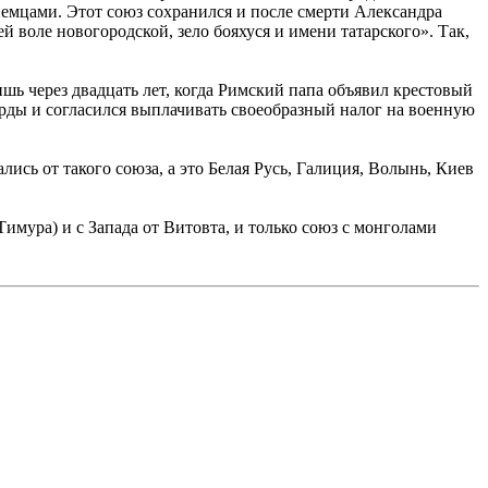
немцами. Этот союз сохранился и после смерти Александра
 воле новогородской, зело бояхуся и имени татарского». Так,
ишь через двадцать лет, когда Римский папа объявил крестовый
рды и согласился выплачивать своеобразный налог на военную
ались от такого союза, а это Белая Русь, Галиция, Волынь, Киев
Тимура) и с Запада от Витовта, и только союз с монголами