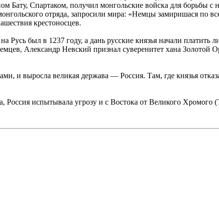
ом Бату, Спартаком, получил монгольские войска для борьбы с 
онгольского отряда, запросили мира: «Немцы замиришася по всей
нашествия крестоносцев.
а Русь был в 1237 году, а дань русские князья начали платить л
немцев, Александр Невский признал суверенитет хана Золотой О
лами, и выросла великая держава — Россия. Там, где князья отказ
а, Россия испытывала угрозу и с Востока от Великого Хромого (