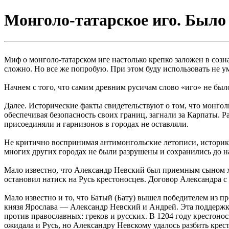
Монголо-татарское иго. Было 
Миф о монголо-татарском иге настолько крепко заложен в созна
сложно. Но все же попробую. При этом буду использовать не
Начнем с того, что самим древним русичам слово «иго» не был
Далее. Исторические факты свидетельствуют о том, что монгол
обеспечивая безопасность своих границ, загнали за Карпаты. Р
присоединяли и гарнизонов в городах не оставляли.
Не критично воспринимая антимонгольские летописи, историки
многих других городах не были разрушены и сохранились до н
Мало известно, что Александр Невский был приемным сыном ха
остановил натиск на Русь крестоносцев. Договор Александра 
Мало известно и то, что Батый (Бату) вышел победителем из п
князя Ярослава — Александр Невский и Андрей. Эта поддержка
против православных: греков и русских. В 1204 году крестон
ожидала и Русь, но Александру Невскому удалось разбить крест