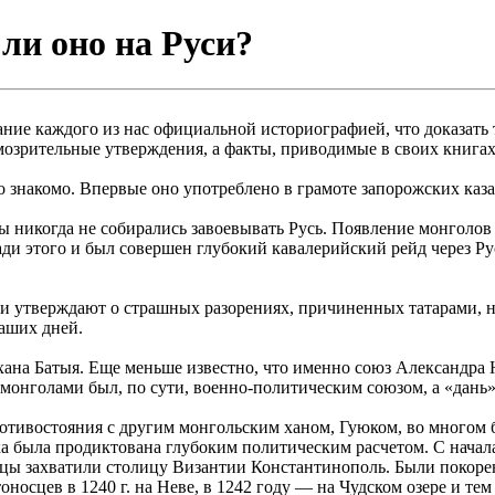
ли оно на Руси?
ние каждого из нас официальной историографией, что доказать т
 умозрительные утверждения, а факты, приводимые в своих кни
о знакомо. Впервые оно употреблено в грамоте запорожских каза
ы никогда не собирались завоевывать Русь. Появление монголов
ади этого и был совершен глубокий кавалерийский рейд через Ру
 утверждают о страшных разорениях, причиненных татарами, но
аших дней.
на Батыя. Еще меньше известно, что именно союз Александра Н
с монголами был, по сути, военно-политическим союзом, а «дань
ротивостояния с другим монгольским ханом, Гуюком, во многом 
 была продиктована глубоким политическим расчетом. С начала 
осцы захватили столицу Византии Константинополь. Были покор
оносцев в 1240 г. на Неве, в 1242 году — на Чудском озере и те