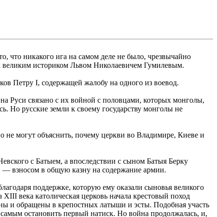
о, что никакого ига на самом деле не было, чрезвычайно
гах великим историком Львом Николаевичем Гумилевым.
ков Петру I, содержащей жалобу на одного из воевод.
 на Руси связано с их войной с половцами, которых монголы,
сь. Но русские земли к своему государству монголы не
 не могут объяснить, почему церкви во Владимире, Киеве и
евского с Батыем, а впоследствии с сыном Батыя Берку
» — взносом в общую казну на содержание армии.
благодаря поддержке, которую ему оказали сыновья великого
XIII века католическая церковь начала крестовый поход
ены и обращены в крепостных латыши и эсты. Подобная участь
м самым остановить первый натиск. Но война продолжалась, и,