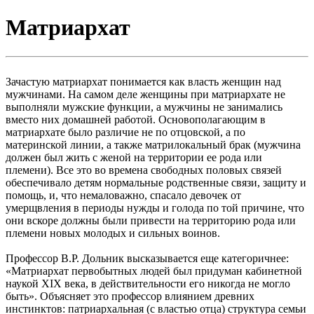
Матриархат
Зачастую матриархат понимается как власть женщин над
мужчинами. На самом деле женщины при матриархате не
выполняли мужские функции, а мужчины не занимались
вместо них домашней работой. Основополагающим в
матриархате было различие не по отцовской, а по
материнской линии, а также матрилокальный брак (мужчина
должен был жить с женой на территории ее рода или
племени). Все это во времена свободных половых связей
обеспечивало детям нормальные родственные связи, защиту и
помощь, и, что немаловажно, спасало девочек от
умерщвления в периоды нужды и голода по той причине, что
они вскоре должны были привести на территорию рода или
племени новых молодых и сильных воинов.
Профессор В.Р. Дольник высказывается еще категоричнее:
«Матриархат первобытных людей был придуман кабинетной
наукой XIX века, в действительности его никогда не могло
быть». Объясняет это профессор влиянием древних
инстинктов: патриархальная (с властью отца) структура семьи