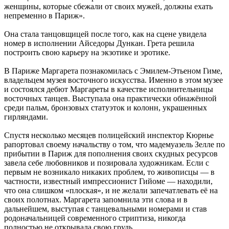
женщины, которые сбежали от своих мужей, должны ехать
непременно в Париж».
Она стала танцовщицей после того, как на сцене увидела
номер в исполнении Айседоры Дункан. Грета решила
построить свою карьеру на экзотике и эротике.
В Париже Маргарета познакомилась с Эмилем-Этьеном Гиме,
владельцем музея восточного искусства. Именно в этом музее
и состоялся дебют Маргареты в качестве исполнительницы
восточных танцев. Выступала она практически обнажённой
среди пальм, бронзовых статуэток и колонн, украшенных
гирляндами.
Спустя несколько месяцев полицейский инспектор Кюрнье
рапортовал своему начальству о том, что мадемуазель Зелле по
прибытии в Париж для пополнения своих скудных ресурсов
завела себе любовников и позировала художникам. Если с
первым не возникало никаких проблем, то живописцы — в
частности, известный импрессионист Гийоме — находили,
что она слишком «плоская», и не желали запечатлевать её на
своих полотнах. Маргарета запомнила эти слова и в
дальнейшем, выступая с танцевальными номерами и став
родоначальницей современного стриптиза, никогда
полностью не открывала свою грудь.