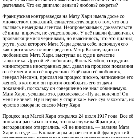
деятелями. Что ею двигало: деньги? любовь? секреты?
Французская контрразведка на Мату Хари имела досье со
множеством показаний, свидетельствующих о том, что она
являлась немецким агентом. Неопровержимых доказательств
её вины, впрочем, не существовало. У неё нашли флакончик с
проявляющимися чернилами, но выяснилось, что это цианид
ртути, укол которого Мата Хари делала себе, используя его
как противозачаточное средство. Мэтр Клюне, один из
любовников Мата Хари, выступал на суде в качестве
защитника. Другой её любовник, Жюль Камбон, сотрудник
министерства иностранных дел, давал на процессе показания
от её имени и по её поручению. Ещё один её любовник,
генерал Месими, прислал на процесс письмо, написанное его
женой, в котором он просил освободить его от дачи
показаний, поскольку он совершенно не знал обвиняемую.
Мата Хари, услышав это, рассмеялась: «Ну да, конечно! Он
меня не знает! Ну и нервы у старичка!» Весь суд захохотал, но
чувство юмора не спасло Мату Хари.
Процесс над Матой Хари открылся 24 июля 1917 года. Все её
попытки рассказать о том, что она служила Франции, с
негодованием отвергались. «Я не виновна, — заявила Мата
Хари на суде. — В какие игры играет со мной французский