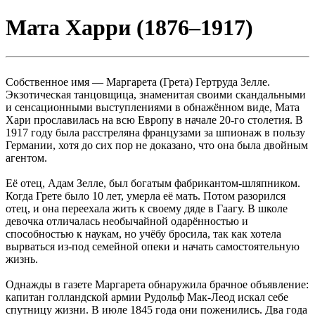
Мата Харри (1876–1917)
Собственное имя — Маргарета (Грета) Гертруда Зелле.
Экзотическая танцовщица, знаменитая своими скандальными
и сенсационными выступлениями в обнажённом виде, Мата
Хари прославилась на всю Европу в начале 20-го столетия. В
1917 году была расстреляна французами за шпионаж в пользу
Германии, хотя до сих пор не доказано, что она была двойным
агентом.
Её отец, Адам Зелле, был богатым фабрикантом-шляпником.
Когда Грете было 10 лет, умерла её мать. Потом разорился
отец, и она переехала жить к своему дяде в Гаагу. В школе
девочка отличалась необычайной одарённостью и
способностью к наукам, но учёбу бросила, так как хотела
вырваться из-под семейной опеки и начать самостоятельную
жизнь.
Однажды в газете Маргарета обнаружила брачное объявление:
капитан голландской армии Рудольф Мак-Леод искал себе
спутницу жизни. В июле 1845 года они поженились. Два года