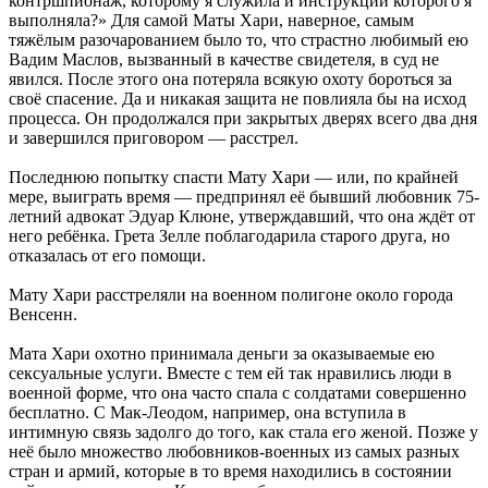
контршпионаж, которому я служила и инструкции которого я
выполняла?» Для самой Маты Хари, наверное, самым
тяжёлым разочарованием было то, что страстно любимый ею
Вадим Маслов, вызванный в качестве свидетеля, в суд не
явился. После этого она потеряла всякую охоту бороться за
своё спасение. Да и никакая защита не повлияла бы на исход
процесса. Он продолжался при закрытых дверях всего два дня
и завершился приговором — расстрел.
Последнюю попытку спасти Мату Хари — или, по крайней
мере, выиграть время — предпринял её бывший любовник 75-
летний адвокат Эдуар Клюне, утверждавший, что она ждёт от
него ребёнка. Грета Зелле поблагодарила старого друга, но
отказалась от его помощи.
Мату Хари расстреляли на военном полигоне около города
Венсенн.
Мата Хари охотно принимала деньги за оказываемые ею
сексуальные услуги. Вместе с тем ей так нравились люди в
военной форме, что она часто спала с солдатами совершенно
бесплатно. С Мак-Леодом, например, она вступила в
интимную связь задолго до того, как стала его женой. Позже у
неё было множество любовников-военных из самых разных
стран и армий, которые в то время находились в состоянии