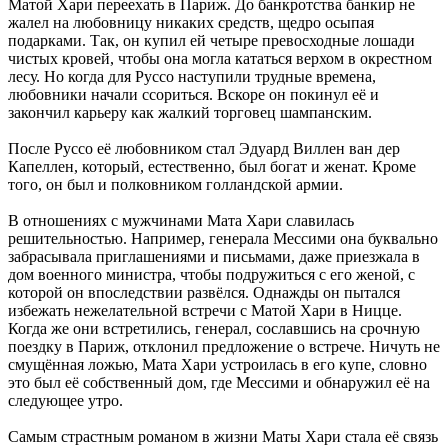
Матой Хари переехать в Париж. До банкротства банкир не
жалел на любовницу никаких средств, щедро осыпая
подарками. Так, он купил ей четыре превосходные лошади
чистых кровей, чтобы она могла кататься верхом в окрестном
лесу. Но когда для Руссо наступили трудные времена,
любовники начали ссориться. Вскоре он покинул её и
закончил карьеру как жалкий торговец шампанским.
После Руссо её любовником стал Эдуард Виллен ван дер
Капеллен, который, естественно, был богат и женат. Кроме
того, он был и полковником голландской армии.
В отношениях с мужчинами Мата Хари славилась
решительностью. Например, генерала Мессими она буквально
забрасывала приглашениями и письмами, даже приезжала в
дом военного министра, чтобы подружиться с его женой, с
которой он впоследствии развёлся. Однажды он пытался
избежать нежелательной встречи с Матой Хари в Ницце.
Когда же они встретились, генерал, сославшись на срочную
поездку в Париж, отклонил предложение о встрече. Ничуть не
смущённая ложью, Мата Хари устроилась в его купе, словно
это был её собственный дом, где Мессими и обнаружил её на
следующее утро.
Самым страстным романом в жизни Маты Хари стала её связь