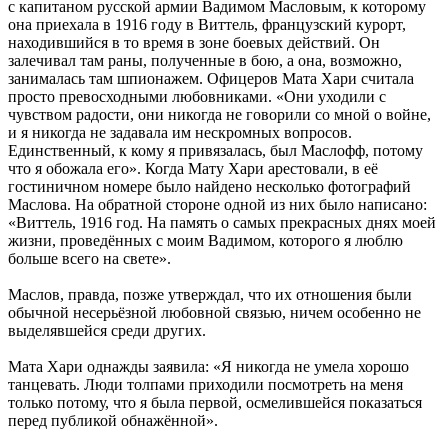
с капитаном русской армии Вадимом Масловым, к которому
она приехала в 1916 году в Виттель, французский курорт,
находившийся в то время в зоне боевых действий. Он
залечивал там раны, полученные в бою, а она, возможно,
занималась там шпионажем. Офицеров Мата Хари считала
просто превосходными любовниками. «Они уходили с
чувством радости, они никогда не говорили со мной о войне,
и я никогда не задавала им нескромных вопросов.
Единственный, к кому я привязалась, был Маслофф, потому
что я обожала его». Когда Мату Хари арестовали, в её
гостиничном номере было найдено несколько фотографий
Маслова. На обратной стороне одной из них было написано:
«Виттель, 1916 год. На память о самых прекрасных днях моей
жизни, проведённых с моим Вадимом, которого я люблю
больше всего на свете».
Маслов, правда, позже утверждал, что их отношения были
обычной несерьёзной любовной связью, ничем особенно не
выделявшейся среди других.
Мата Хари однажды заявила: «Я никогда не умела хорошо
танцевать. Люди толпами приходили посмотреть на меня
только потому, что я была первой, осмелившейся показаться
перед публикой обнажённой».