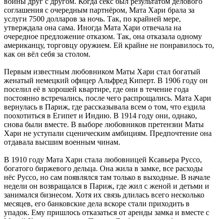
войны друг с другом. Когда секс был результатом делового
соглашения с очередным партнёром, Мата Хари брала за
услуги 7500 долларов за ночь. Так, по крайней мере,
утверждала она сама. Иногда Мата Хари отвечала на
очередное предложение отказом. Так, она отказала одному
американцу, торговцу оружием. Ей крайне не понравилось то,
как он вёл себя за столом.
Первым известным любовником Маты Хари стал богатый
женатый немецкий офицер Альфред Киперт. В 1906 году он
поселил её в хорошей квартире, где они в течение года
постоянно встречались, после чего распрощались. Мата Хари
вернулась в Париж, где рассказывала всем о том, что ездила
поохотиться в Египет и Индию. В 1914 году они, однако,
снова были вместе. В выборе любовников претензии Маты
Хари не уступали сценическим амбициям. Предпочтение она
отдавала высшим военным чинам.
В 1910 году Мата Хари стала любовницей Ксавьера Руссо,
богатого биржевого дельца. Она жила в замке, все расходы
нёс Руссо, но сам появлялся там только в выходные. В начале
недели он возвращался в Париж, где жил с женой и детьми и
занимался бизнесом. Хотя их связь длилась всего несколько
месяцев, его банковские дела вскоре стали приходить в
упадок. Ему пришлось отказаться от аренды замка и вместе с