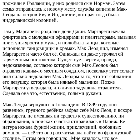
прожили в Голландии, у них родился сын Норман. Затем
семья отправилась к новому месту службы капитана Мак-
Леода на остров Яву в Индонезии, которая тогда была
нидерландской колонией.
Там у Маргареты родилась дочь Джин. Маргарета начала
флиртовать с молодыми офицерами и плантаторами, вызывая
приступы ярости у мужа, и полюбила танцы, которые
исполняли танцовщицы в храмах. Мак-Леод пил, изменял
Маргарете и часто бил её. Однажды он даже угрожал ей
заряженным пистолетом. Существует версия, правда,
недоказанная, согласно которой сын Мак-Леодов был
отравлен каким-то местным солдатом, поскольку этот солдат
был сильно недоволен Мак-Леодом за то, что тот соблазнил
его девушку, которая была нянькой мальчика. Позже
Маргарета утверждала, что лично задушила отравителя.
Сделала она это, естественно, голыми руками.
Мак-Леоды вернулись в Голландию. В 1899 году они
развелись, грудного ребёнка забрал себе Мак-Леод, и вскоре
Маргарета, не имевшая ни средств к существованию, ни
образования, в поисках счастья отправилась в Париж. Её
натура искала бурной жизни, приключений, любовных
романов — всё это она рассчитывала найти во французской
столице. Потом она говорила: «Мне казалось, что все