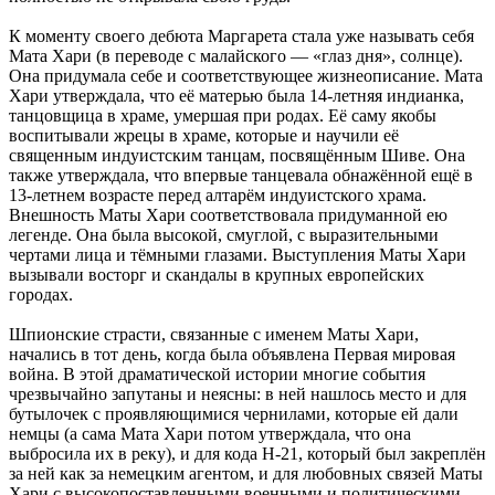
К моменту своего дебюта Маргарета стала уже называть себя
Мата Хари (в переводе с малайского — «глаз дня», солнце).
Она придумала себе и соответствующее жизнеописание. Мата
Хари утверждала, что её матерью была 14-летняя индианка,
танцовщица в храме, умершая при родах. Её саму якобы
воспитывали жрецы в храме, которые и научили её
священным индуистским танцам, посвящённым Шиве. Она
также утверждала, что впервые танцевала обнажённой ещё в
13-летнем возрасте перед алтарём индуистского храма.
Внешность Маты Хари соответствовала придуманной ею
легенде. Она была высокой, смуглой, с выразительными
чертами лица и тёмными глазами. Выступления Маты Хари
вызывали восторг и скандалы в крупных европейских
городах.
Шпионские страсти, связанные с именем Маты Хари,
начались в тот день, когда была объявлена Первая мировая
война. В этой драматической истории многие события
чрезвычайно запутаны и неясны: в ней нашлось место и для
бутылочек с проявляющимися чернилами, которые ей дали
немцы (а сама Мата Хари потом утверждала, что она
выбросила их в реку), и для кода H-21, который был закреплён
за ней как за немецким агентом, и для любовных связей Маты
Хари с высокопоставленными военными и политическими