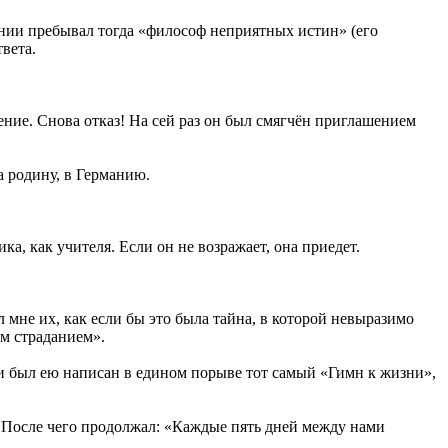
нии пребывал тогда «философ неприятных истин» (его
вета.
ение. Снова отказ! На сей раз он был смягчён приглашением
 родину, в Германию.
ика, как учителя. Если он не возражает, она приедет.
 мне их, как если бы это была тайна, в которой невыразимо
ым страданием».
о и был ею написан в едином порыве тот самый «Гимн к жизни»,
. После чего продолжал: «Каждые пять дней между нами