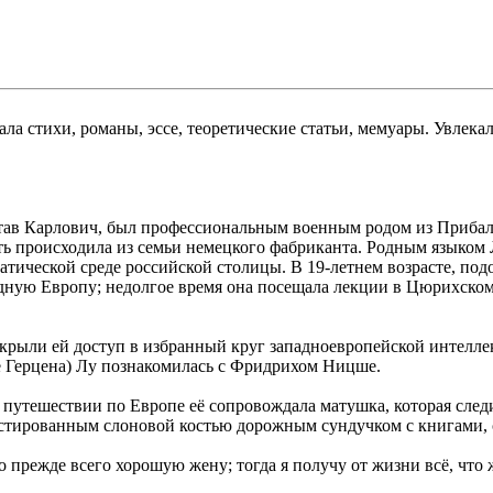
сала стихи, романы, эссе, теоретические статьи, мемуары. Увле
став Карлович, был профессиональным военным родом из Прибал
ть происходила из семьи немецкого фабриканта. Родным языком 
кратической среде российской столицы. В 19-летнем возрасте, 
дную Европу; недолгое время она посещала лекции в Цюрихском 
рыли ей доступ в избранный круг западноевропейской интеллек
е Герцена) Лу познакомилась с Фридрихом Ницше.
 путешествии по Европе её сопровождала матушка, которая следи
крустированным слоновой костью дорожным сундучком с книгами
 прежде всего хорошую жену; тогда я получу от жизни всё, что ж