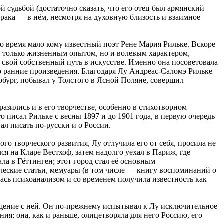
 судьбой (достаточно сказать, что его отец был армянский
брака — в нём, несмотря на духовную близость и взаимное
то время мало кому известный поэт Рене Мария Рильке. Вскоре
е только жизненным опытом, но и волевым характером,
свой собственный путь в искусстве. Именно она посоветовала
о ранние произведения. Благодаря Лу Андреас-Саломэ Рильке
ербург, побывал у Толстого в Ясной Поляне, совершил
азились и в его творчестве, особенно в стихотворном
 писал Рильке с весны 1897 и до 1901 года, в первую очередь
л писать по-русски и о России.
го творческого развития, Лу отлучила его от себя, просила не
ся на Кларе Вестхоф, затем надолго уехал в Париж, где
ла в Гёттинген; этот город стал её основным
тические статьи, мемуары (в том числе — книгу воспоминаний о
лась психоанализом и со временем получила известность как
бщение с ней. Он по-прежнему испытывал к Лу исключительное
ния; она, как и раньше, олицетворяла для него Россию, его