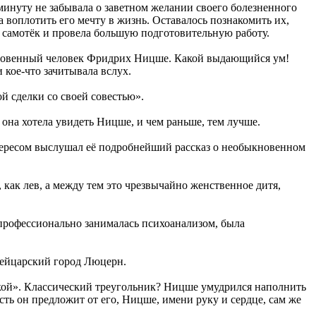
 минуту не забывала о заветном желании своего болезненного
а воплотить его мечту в жизнь. Оставалось познакомить их,
а самотёк и провела большую подготовительную работу.
ыкновенный человек Фридрих Ницше. Какой выдающийся ум!
и кое-что зачитывала вслух.
й сделки со своей совестью».
 она хотела увидеть Ницше, и чем раньше, тем лучше.
нтересом выслушал её подробнейший рассказ о необыкновенном
 как лев, а между тем это чрезвычайно женственное дитя,
 профессионально занималась психоанализом, была
вейцарский город Люцерн.
ской». Классический треугольник? Ницше умудрился наполнить
ь он предложит от его, Ницше, имени руку и сердце, сам же