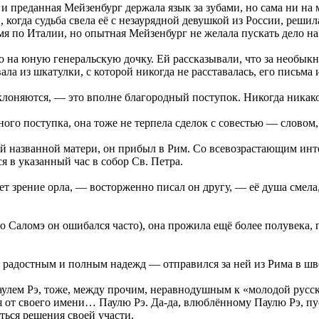
 и преданная Мейзенбург держала язык за зубами, но сама ни на
 когда судьба свела её с незаурядной девушкой из России, решил
емя по Италии, но опытная Мейзенбург не желала пускать дело н
но на юную генеральскую дочку. Ей рассказывали, что за необ
ала из шкатулки, с которой никогда не расставалась, его письма 
клоняются, — это вполне благородный поступок. Никогда никако
ого поступка, она тоже не терпела сделок с совестью — словом,
оей названной матери, он прибыл в Рим. Со всевозрастающим и
я в указанный час в собор Св. Петра.
т зрение орла, — восторженно писал он другу, — её душа смела,
о Саломэ он ошибался часто), она прожила ещё более полувека,
им, радостным и полным надежд — отправился за ней из Рима в ш
Паулем Рэ, тоже, между прочим, неравнодушным к «молодой рус
от своего имени… Паулю Рэ. Да-да, влюблённому Паулю Рэ, пуст
аться решения своей участи.