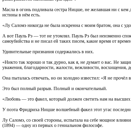
Масла в огонь подливала сестра Ницше, не желавшая ни с кем д
истины в нём есть.
«Лу Саломэ никогда не была искренна с моим братом, она с уд
А вот Пауль Рэ — тот не утомлял. Пауль Рэ был неизменно спо
самоубийства и не писал ей таких писем, какие время от врем
Удивительные признания содержались в них.
«Никто так хорошо и так дурно, как я, не думает о вас. Не защ
уважения, благодарности, жалости, вежливости, восхищения, 
Она пыталась отвечать, но он холодно известил: «Я не прочёл в
Это был полный разрыв. Полный и окончательный.
«Любовь — это факел, который должен светить нам на высших 
У поэта Фридриха Ницше волшебный факел этот угас последн
Лу Саломэ, со своей стороны, испытала на себе мощное влиян
(1894) — одну из первых о гениальном философе.