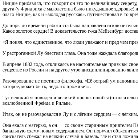
Ницше прибавлял, что говорит он это по величайшему секрету,
друга (у Фридриха с малолетства было никудышное здоровье) и,
благо Ницше, как и «молодая русская», путешествовал в то вр
До поры до времени работа эта была направлена исключитель
Какое золотое сердце! В доказательство г-жа Мейзенбург достав
«Я понял, что единственное, что люди уважают и пред чем пре
У растроганной Лу блестели глаза. Она тоже жаждала благородн
В апреле 1882 года, откликаясь на настоятельные призывы св
существе из России и на другое утро дисциплинированно явилс
Разочарование не постигло философа. «Её острый ум напоминае
которое, может быть, недолго проживёт».
Тут великий ясновидец и великий пророк ошибся (относительн
возлюбленной Фрейда и Рильке.
Итак, он не разочаровался в Лу и с лёгким сердцем — с лёгк
Она ехала с матерью, а он — со своим старинным приятелем 
банальную схему новым содержанием. Он поручил объясниться 
соискатель сбежал на всякий случай в Базель, где и стал дожид