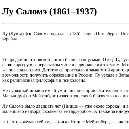
Лу Саломэ (1861–1937)
Лу (Луиза) фон Саломэ родилась в 1861 году в Петербурге. Пи
Фрейда.
Её предки по отцовской линии были французами. Отец Лу, Гу
свою карьеру в генеральском чине и с дворянским титулом. Ма
же она знала плохо. Детство её протекало в замкнутой аристо
возможности получить образование в России, Лу уехала в Запа
как религиозная философия и психология.
Незаурядный независимый ум и внешняя привлекательность отк
Мальвиду фон Мейзенбург (известную своей близостью к семь
Лу Саломэ было двадцать лет (Ницше — уже около сорока), и в
малейшего надзора, сколько за её гардеробом. А также за ин
«То, что я желаю сейчас, — писал Ницше Мейзенбург, — так это