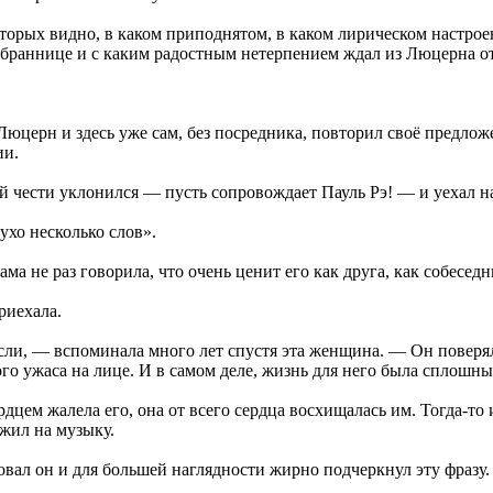
орых видно, в каком приподнятом, в каком лирическом настрое
збраннице и с каким радостным нетерпением ждал из Люцерна от
юцерн и здесь уже сам, без посредника, повторил своё предлож
ии.
 чести уклонился — пусть сопровождает Пауль Рэ! — и уехал на
 ухо несколько слов».
ма не раз говорила, что очень ценит его как друга, как собеседн
риехала.
ысли, — вспоминала много лет спустя эта женщина. — Он поверял
ого ужаса на лице. И в самом деле, жизнь для него была сплошн
ердцем жалела его, она от всего сердца восхищалась им. Тогда-т
жил на музыку.
вал он и для большей наглядности жирно подчеркнул эту фразу