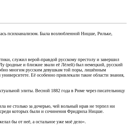
калась психоанализом. Была возлюбленной Ницше, Рильке,
тики, служил верой-правдой русскому престолу и завершил
Лу (родные и близкие звали её Лёлей) был немецкий, русский
подобно многим русским девушкам той поры, лишённым
университете. Её особенно привлекали такие области знания,
туальной элиты. Весной 1882 года в Риме через писательницу
ла не столько за дочерью, чей вольный нрав не терпел ни
, среди которых были и сочинения Фридриха Ницше.
елал бы от неё, а остальное уже моё дело».