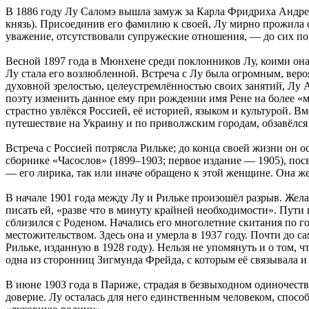
В 1886 году Лу Саломэ вышла замуж за Карла Фридриха Андреас
князь). Присоединив его фамилию к своей, Лу мирно прожила с
уважение, отсутствовали супружеские отношения, — до сих по
Весной 1897 года в Мюнхене среди поклонников Лу, коими она 
Лу стала его возлюбленной. Встреча с Лу была огромным, вер
духовной зрелостью, целеустремлённостью своих занятий, Лу 
поэту изменить данное ему при рождении имя Рене на более «
страстно увлёкся Россией, её историей, языком и культурой. 
путешествие на Украину и по приволжским городам, обзавёлся
Встреча с Россией потрясла Рильке; до конца своей жизни он 
сборнике «Часослов» (1899–1903; первое издание — 1905), посв
— его лирика, так или иначе обращено к этой женщине. Она же
В начале 1901 года между Лу и Рильке произошёл разрыв. Желая
писать ей, «разве что в минуту крайней необходимости». Пути 
сблизился с Роденом. Начались его многолетние скитания по г
местожительством. Здесь она и умерла в 1937 году. Почти до с
Рильке, изданную в 1928 году). Нельзя не упомянуть и о том, 
одна из сторонниц Зигмунда Фрейда, с которым её связывала и
В июне 1903 года в Париже, страдая в безвыходном одиночест
доверие. Лу осталась для него единственным человеком, способ