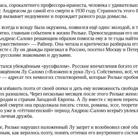
а, сорокалетнего профессора-ираниста, человека с удивительной
 Андреасом до самой его смерти в 1930 году. Странность этого 
р вызывает недоумение и порождает разного рода домыслы.
всегда и всюду была окружена, появился ещё один: молодой, в 
оятно, главным событием в жизни Рильке. Превосходившая его н
Андреас-Саломэ решающим образом помогла ему в те годы найти 
мужественное» — Райнер. Она читала и критически разбирала ег
Вместе с Лу он дважды приезжал в Россию, посетил Москву и Пет
 русскими знакомыми и друзьями.
остался убеждённым «русофилом». Русские впечатления богато отр
ящённом Лу Саломэ («Вложено в руки Лу»). Собственно, всё, что
 — адресат тех немногих стихотворений, которые Рильке пробова
 избавить поэта от своей опеки и дать ему возможность свободно
их разошлись. Через несколько месяцев после этого Рильке женил
ородам и странам Западной Европы. А Лу вместе с мужем перееха
амой смерти она продолжала писать: стихи, романы, эссе, теоре
что уже в «гёттингенский» период Андреас-Саломэ всерьёз увлек
 личная дружба.
ве, Рильке нарушил наложенный Лу запрет и возобновил своё о
ным, как верилось поэту, понять оттенки его внутреннего состоя