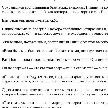
Сохранились воспоминания базельских знакомых Ницше, из кот
собственное определение), как восторженно говорил о своей и
Ему отказали, предложив дружбу.
Ницше письму не поверил. Наскоро собравшись, отправился в Л
сопровождать её — в качестве друга — в очередном путешеств
Уязвлённый, потрясённый, растерянный Ницше от этой высокой
«Если бы я мог быть около вас, болтать с вами, шепнуть вам на
Ради Бога — она готова слушать его сколько угодно. Она ведь са
Он не возражал — кто бы стал возражать на его месте! — она п
«Я никогда не забуду тех часов, когда он открывал мне свои м
трудно сознаться, он говорил вполголоса с выражением глубок
Да, она по-прежнему не желала стать его женой, но она всем с
который Ницше — а гимн был посвящён именно ему — перело
«Это самая умная женщина в мире», — заворожённо констатиро
разыгрывается маленькая трагедия».