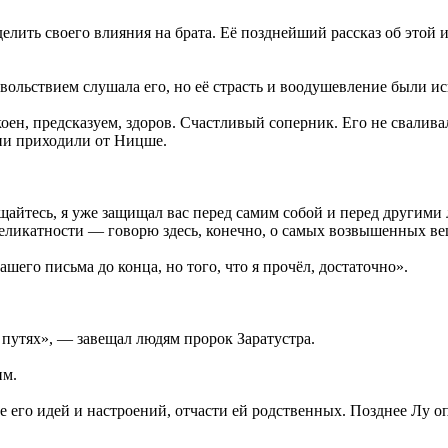
елить своего влияния на брата. Её позднейший рассказ об этой 
овольствием слушала его, но её страсть и воодушевление были и
коен, предсказуем, здоров. Счастливый соперник. Его не свали
ени приходили от Ницше.
ищайтесь, я уже защищал вас перед самим собой и перед другими 
деликатности — говорю здесь, конечно, о самых возвышенных ве
ашего письма до конца, но того, что я прочёл, достаточно».
путях», — завещал людям пророк Заратустра.
им.
ие его идей и настроений, отчасти ей родственных. Позднее Лу