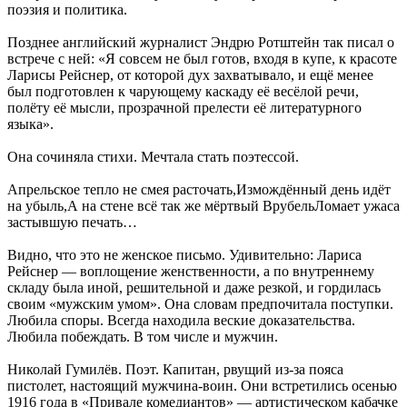
поэзия и политика.
Позднее английский журналист Эндрю Ротштейн так писал о
встрече с ней: «Я совсем не был готов, входя в купе, к красоте
Ларисы Рейснер, от которой дух захватывало, и ещё менее
был подготовлен к чарующему каскаду её весёлой речи,
полёту её мысли, прозрачной прелести её литературного
языка».
Она сочиняла стихи. Мечтала стать поэтессой.
Апрельское тепло не смея расточать,Измождённый день идёт
на убыль,А на стене всё так же мёртвый ВрубельЛомает ужаса
застывшую печать…
Видно, что это не женское письмо. Удивительно: Лариса
Рейснер — воплощение женственности, а по внутреннему
складу была иной, решительной и даже резкой, и гордилась
своим «мужским умом». Она словам предпочитала поступки.
Любила споры. Всегда находила веские доказательства.
Любила побеждать. В том числе и мужчин.
Николай Гумилёв. Поэт. Капитан, рвущий из-за пояса
пистолет, настоящий мужчина-воин. Они встретились осенью
1916 года в «Привале комедиантов» — артистическом кабачке