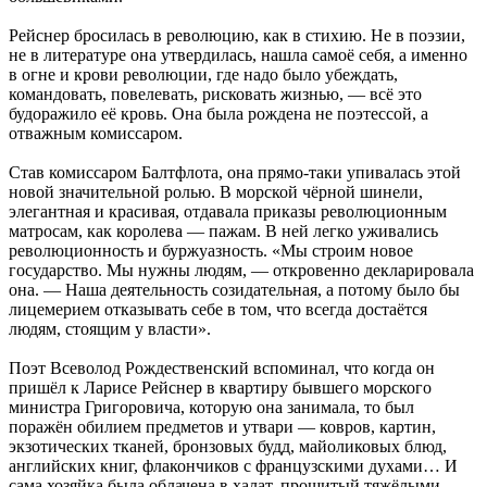
Рейснер бросилась в революцию, как в стихию. Не в поэзии,
не в литературе она утвердилась, нашла самоё себя, а именно
в огне и крови революции, где надо было убеждать,
командовать, повелевать, рисковать жизнью, — всё это
будоражило её кровь. Она была рождена не поэтессой, а
отважным комиссаром.
Став комиссаром Балтфлота, она прямо-таки упивалась этой
новой значительной ролью. В морской чёрной шинели,
элегантная и красивая, отдавала приказы революционным
матросам, как королева — пажам. В ней легко уживались
революционность и буржуазность. «Мы строим новое
государство. Мы нужны людям, — откровенно декларировала
она. — Наша деятельность созидательная, а потому было бы
лицемерием отказывать себе в том, что всегда достаётся
людям, стоящим у власти».
Поэт Всеволод Рождественский вспоминал, что когда он
пришёл к Ларисе Рейснер в квартиру бывшего морского
министра Григоровича, которую она занимала, то был
поражён обилием предметов и утвари — ковров, картин,
экзотических тканей, бронзовых будд, майоликовых блюд,
английских книг, флакончиков с французскими духами… И
сама хозяйка была облачена в халат, прошитый тяжёлыми