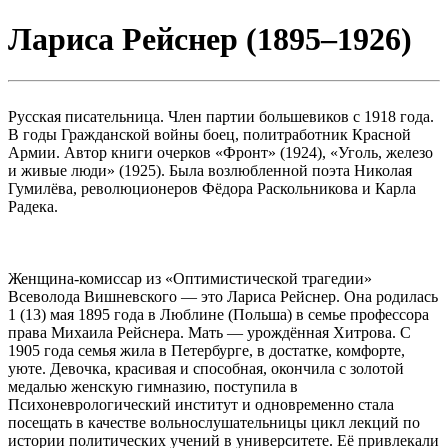
Лариса Рейснер (1895–1926)
Русская писательница. Член партии большевиков с 1918 года.
В годы Гражданской войны боец, политработник Красной
Армии. Автор книги очерков «Фронт» (1924), «Уголь, железо
и живые люди» (1925). Была возлюбленной поэта Николая
Гумилёва, революционеров Фёдора Раскольникова и Карла
Радека.
Женщина-комиссар из «Оптимистической трагедии»
Всеволода Вишневского — это Лариса Рейснер. Она родилась
1 (13) мая 1895 года в Люблине (Польша) в семье профессора
права Михаила Рейснера. Мать — урождённая Хитрова. С
1905 года семья жила в Петербурге, в достатке, комфорте,
уюте. Девочка, красивая и способная, окончила с золотой
медалью женскую гимназию, поступила в
Психоневрологический институт и одновременно стала
посещать в качестве вольнослушательницы цикл лекций по
истории политических учений в университете. Её привлекали