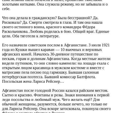
золотыми нитками. Она служила режиму, но не забывала и о
себе.
Что она делала в гражданскую? Была бесстрашной? Да.
Рисковала? Да. Смерти смотрела в глаза. И там она нашла
своего истинного воина, красного командира Фёдора
Раскольникова. Любовь родилась в бою. Общий враг. Единые
цели. Оба тяготели к литературе.
Его назначили советским послом в Афганистане. 3 июля 1921
года из Кушки вышел караван — 10 вьючных и верховых
афганских коней. Началось 30-дневное путешествие по
пескам, горам и долинам Афганистана. Когда местные жители
видели путников, то они словно каменели: на лошади ехала с
открытым лицом красавица в мужском костюме и вместе с
матросами пела песню под гармошку. Бывшая салонная
петербургская поэтесса. Бывший комиссар Балтфлота.
Посольская жена Лариса Рейснер…
Афганистан после голодной России казался райским местом.
Сытно и красиво. Фонтаны и розы. Знаки внимания к первой
леди посольства и любимый муж. Чего желать ещё? Для
обычной женщины, разумеется, больше нечего, но только не
для Ларисы Рейснер. Она вскоре затосковала, покинула своего