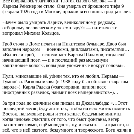
Всё оборвалось трагически. Глоток сырого молока — и
Ларисы Рейснер не стало. Она умерла от брюшного тифа 9
февраля 1926 года в Москве, прожив всего лишь тридцать лет.
«Зачем было умирать Ларисе, великолепному, редкому,
отборному человеческому экземпляру?» — патетически
вопрошал Михаил Кольцов.
Гроб стоял в Доме печати на Никитском бульваре. Двор был
заполнен народом — военными, дипломатами, писателями…
«Вынесли гроб, — вспоминает Варлам Шаламов, тогда ещё
начинающий поэт, — и в последний раз мелькнули
каштановые волосы, кольцами уложенные вокруг головы».
Пули, миновавшие её, убили тех, кто её любил. Первым —
Гумилёва. Раскольникова (в 1938 году был объявлен «врагом
народа»). Карла Радека («заговорщик, шпион всех
иностранных разведок, наймит всех империалистов»)…
За три года до кончины она писала из Джелалабада: «…Этот
последний месяц буду жить так, чтобы на всю жизнь помнить
Восток, пальмовые рощи и эти ясные, бездумные минуты,
когда человек счастлив от того, что бьют фонтаны, ветер
пахнет левкоями, ещё молодость, ну, и сказать — и красота, и
всё, что в ней святого, бездумного и творческого. Боги жили в