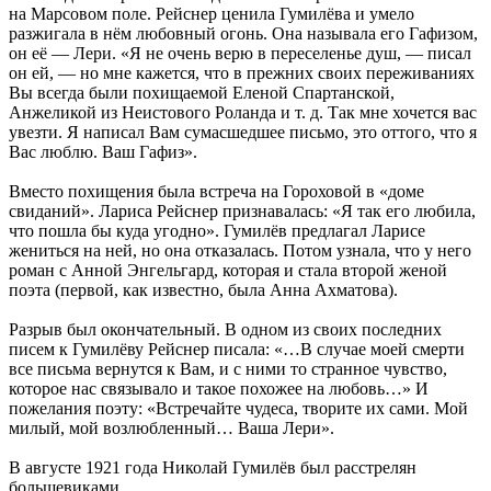
на Марсовом поле. Рейснер ценила Гумилёва и умело
разжигала в нём любовный огонь. Она называла его Гафизом,
он её — Лери. «Я не очень верю в переселенье душ, — писал
он ей, — но мне кажется, что в прежних своих переживаниях
Вы всегда были похищаемой Еленой Спартанской,
Анжеликой из Неистового Роланда и т. д. Так мне хочется вас
увезти. Я написал Вам сумасшедшее письмо, это оттого, что я
Вас люблю. Ваш Гафиз».
Вместо похищения была встреча на Гороховой в «доме
свиданий». Лариса Рейснер признавалась: «Я так его любила,
что пошла бы куда угодно». Гумилёв предлагал Ларисе
жениться на ней, но она отказалась. Потом узнала, что у него
роман с Анной Энгельгард, которая и стала второй женой
поэта (первой, как известно, была Анна Ахматова).
Разрыв был окончательный. В одном из своих последних
писем к Гумилёву Рейснер писала: «…В случае моей смерти
все письма вернутся к Вам, и с ними то странное чувство,
которое нас связывало и такое похожее на любовь…» И
пожелания поэту: «Встречайте чудеса, творите их сами. Мой
милый, мой возлюбленный… Ваша Лери».
В августе 1921 года Николай Гумилёв был расстрелян
большевиками.