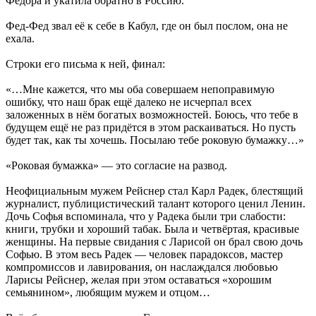
Фёдора и укатила обратно в Россию.
Фед-Фед звал её к себе в Кабул, где он был послом, она не
ехала.
Строки его письма к ней, финал:
«…Мне кажется, что мы оба совершаем непоправимую
ошибку, что наш брак ещё далеко не исчерпал всех
заложенных в нём богатых возможностей. Боюсь, что тебе в
будущем ещё не раз придётся в этом раскаиваться. Но пусть
будет так, как ты хочешь. Посылаю тебе роковую бумажку…»
«Роковая бумажка» — это согласие на развод.
Неофициальным мужем Рейснер стал Карл Радек, блестящий
журналист, публицистический талант которого ценил Ленин.
Дочь Софья вспоминала, что у Радека были три слабости:
книги, трубки и хороший табак. Была и четвёртая, красивые
женщины. На первые свидания с Ларисой он брал свою дочь
Софью. В этом весь Радек — человек парадоксов, мастер
компромиссов и лавирования, он наслаждался любовью
Ларисы Рейснер, желая при этом оставаться «хорошим
семьянином», любящим мужем и отцом…