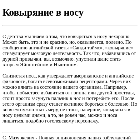
Ковыряние в носу
С детства мы знаем о том, что ковыряться в носу нехорошо.
Может быть, это и не красиво, но, оказывается, полезно. По
сообщению английской газеты «Санди таймс», «ковыряние»
стимулирует мозговую деятельность. Так что, избавившись от
дурной привычки, вы, возможно, упустили шанс стать
вторым Эйнштейном и Ньютоном.
Слизистая носа, как утверждают американские и английские
физиологи, богата всевозможными рецепторами. Через них
можно влиять на состояние вашего организма. Например,
чтобы побыстрее избавиться от гриппа или другой простуды,
стоит просто засунуть пальчик в нос и потеребить его. После
этого организм сразу станет активнее бороться с болезнью. Но
во всем нужно знать меру, не стоит, наверное, ковыряться в
носу целыми днями, а то, не ровен час, можно и носа
лишиться, подобно гоголевскому персонажу.
С. Мазуркевич - Полная энциклопедия наших заблуждений