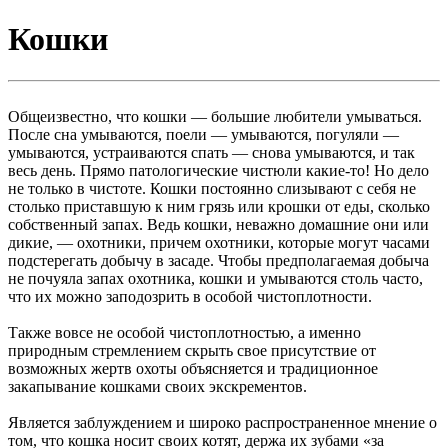
Кошки
Общеизвестно, что кошки — большие любители умываться.
После сна умываются, поели — умываются, погуляли —
умываются, устраиваются спать — снова умываются, и так
весь день. Прямо патологические чистюли какие-то! Но дело
не только в чистоте. Кошки постоянно слизывают с себя не
столько приставшую к ним грязь или крошки от еды, сколько
собственный запах. Ведь кошки, неважно домашние они или
дикие, — охотники, причем охотники, которые могут часами
подстерегать добычу в засаде. Чтобы предполагаемая добыча
не почуяла запах охотника, кошки и умываются столь часто,
что их можно заподозрить в особой чистоплотности.
Также вовсе не особой чистоплотностью, а именно
природным стремлением скрыть свое присутствие от
возможных жертв охоты объясняется и традиционное
закапывание кошками своих экскрементов.
Является заблуждением и широко распространенное мнение о
том, что кошка носит своих котят, держа их зубами «за