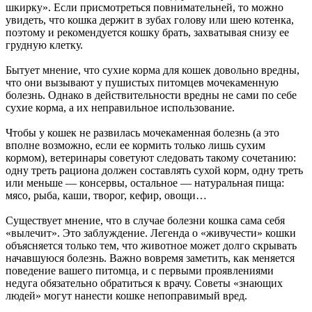
шкирку». Если присмотреться повнимательней, то можно
увидеть, что кошка держит в зубах голову или шею котенка,
поэтому и рекомендуется кошку брать, захватывая снизу ее
грудную клетку.
Бытует мнение, что сухие корма для кошек довольно вредны,
что они вызывают у пушистых питомцев мочекаменную
болезнь. Однако в действительности вредны не сами по себе
сухие корма, а их неправильное использование.
Чтобы у кошек не развилась мочекаменная болезнь (а это
вполне возможно, если ее кормить только лишь сухим
кормом), ветеринары советуют следовать такому сочетанию:
одну треть рациона должен составлять сухой корм, одну треть
или меньше — консервы, остальное — натуральная пища:
мясо, рыба, каши, творог, кефир, овощи…
Существует мнение, что в случае болезни кошка сама себя
«вылечит». Это заблуждение. Легенда о «живучести» кошки
объясняется только тем, что животное может долго скрывать
начавшуюся болезнь. Важно вовремя заметить, как меняется
поведение вашего питомца, и с первыми проявлениями
недуга обязательно обратиться к врачу. Советы «знающих
людей» могут нанести кошке непоправимый вред.