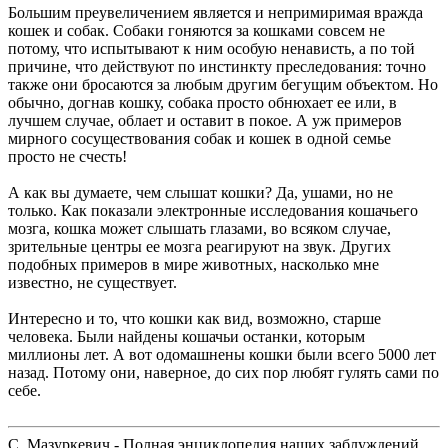
Большим преувеличением является и непримиримая вражда
кошек и собак. Собаки гоняются за кошками совсем не
потому, что испытывают к ним особую ненависть, а по той
причине, что действуют по инстинкту преследования: точно
также они бросаются за любым другим бегущим объектом. Но
обычно, догнав кошку, собака просто обнюхает ее или, в
лучшем случае, облает и оставит в покое. А уж примеров
мирного сосуществования собак и кошек в одной семье
просто не счесть!
А как вы думаете, чем слышат кошки? Да, ушами, но не
только. Как показали электронные исследования кошачьего
мозга, кошка может слышать глазами, во всяком случае,
зрительные центры ее мозга реагируют на звук. Других
подобных примеров в мире животных, насколько мне
известно, не существует.
Интересно и то, что кошки как вид, возможно, старше
человека. Были найдены кошачьи останки, которым
миллионы лет. А вот одомашнены кошки были всего 5000 лет
назад. Потому они, наверное, до сих пор любят гулять сами по
себе.
С. Мазуркевич - Полная энциклопедия наших заблуждений