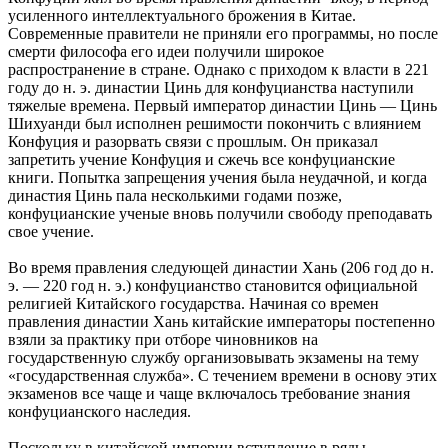
усиленного интеллектуального брожения в Китае.
Современные правители не приняли его программы, но после
смерти философа его идеи получили широкое
распространение в стране. Однако с приходом к власти в 221
году до н. э. династии Цинь для конфуцианства наступили
тяжелые времена. Первый император династии Цинь — Цинь
Шихуанди был исполнен решимости покончить с влиянием
Конфуция и разорвать связи с прошлым. Он приказал
запретить учение Конфуция и сжечь все конфуцианские
книги. Попытка запрещения учения была неудачной, и когда
династия Цинь пала несколькими годами позже,
конфуцианские ученые вновь получили свободу преподавать
свое учение.
Во время правления следующей династии Хань (206 год до н.
э. — 220 год н. э.) конфуцианство становится официальной
религией Китайского государства. Начиная со времен
правления династии Хань китайские императоры постепенно
взяли за практику при отборе чиновников на
государственную службу организовывать экзамены на тему
«государственная служба». С течением времени в основу этих
экзаменов все чаще и чаще включалось требование знания
конфуцианского наследия.
Поскольку в китайской империи вступление в ряды