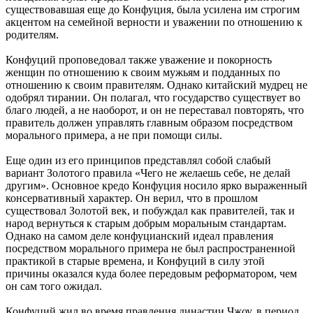
существовавшая еще до Конфуция, была усилена им строгим
акцентом на семейной верности и уважении по отношению к
родителям.
Конфуций проповедовал также уважение и покорность
женщин по отношению к своим мужьям и подданных по
отношению к своим правителям. Однако китайский мудрец не
одобрял тирании. Он полагал, что государство существует во
благо людей, а не наоборот, и он не переставал повторять, что
правитель должен управлять главным образом посредством
морального примера, а не при помощи силы.
Еще один из его принципов представлял собой слабый
вариант Золотого правила «Чего не желаешь себе, не делай
другим». Основное кредо Конфуция носило ярко выраженный
консервативный характер. Он верил, что в прошлом
существовал Золотой век, и побуждал как правителей, так и
народ вернуться к старым добрым моральным стандартам.
Однако на самом деле конфуцианский идеал правления
посредством морального примера не был распространенной
практикой в старые времена, и Конфуций в силу этой
причины оказался куда более передовым реформатором, чем
он сам того ожидал.
Конфуций жил во время правления династии Чжоу, в период