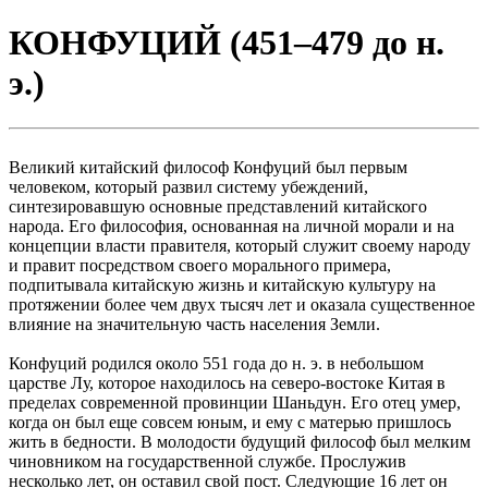
КОНФУЦИЙ (451–479 до н.
э.)
Великий китайский философ Конфуций был первым
человеком, который развил систему убеждений,
синтезировавшую основные представлений китайского
народа. Его философия, основанная на личной морали и на
концепции власти правителя, который служит своему народу
и правит посредством своего морального примера,
подпитывала китайскую жизнь и китайскую культуру на
протяжении более чем двух тысяч лет и оказала существенное
влияние на значительную часть населения Земли.
Конфуций родился около 551 года до н. э. в небольшом
царстве Лу, которое находилось на северо-востоке Китая в
пределах современной провинции Шаньдун. Его отец умер,
когда он был еще совсем юным, и ему с матерью пришлось
жить в бедности. В молодости будущий философ был мелким
чиновником на государственной службе. Прослужив
несколько лет, он оставил свой пост. Следующие 16 лет он