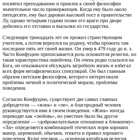
посвятил преподаванию и привлек к своей философии
значительное число приверженцев. Когда ему было около
пятидесяти, ему был дарован высокий пост в правительстве
Лу, однако четырьмя годами позже его враги при дворе
добились его отставки и высылки из государства.
Следующие тринадцать лет он прожил странствующим
учителем, а потом вернулся на родину, чтобы прожить там
последние пять лет своей жизни. Он умер в 479 году до н. э.
Часто Конфуцию приписывается роль основателя религии, но
такая характеристика ошибочна. Он очень редко ссылался на
Бога, он отказывался обсуждать загробную жизнь и избегал
всех форм метафизических спекуляций. Он был главным
образом светским философом, которого интересовали
проблемы личной и политической морали, проблемы
поведения.
Согласно Конфуцию, существуют две самых главных
добродетели — «жэнь» и «ли», и благородный человек
руководствуется ими в своем поведении. «Жэнь» иногда
переводят как «любовь», но уместнее было бы другое
определение — «доброжелательное отношение к ближнему».
«Ли» определяется комбинацией этических норм хороших
манер, церемоний, обычаев, этикета и правил хорошего
поведения. Культ предков — основная китайская религия,