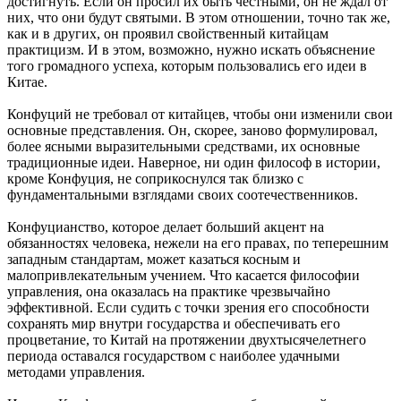
достигнуть. Если он просил их быть честными, он не ждал от
них, что они будут святыми. В этом отношении, точно так же,
как и в других, он проявил свойственный китайцам
практицизм. И в этом, возможно, нужно искать объяснение
того громадного успеха, которым пользовались его идеи в
Китае.
Конфуций не требовал от китайцев, чтобы они изменили свои
основные представления. Он, скорее, заново формулировал,
более ясными выразительными средствами, их основные
традиционные идеи. Наверное, ни один философ в истории,
кроме Конфуция, не соприкоснулся так близко с
фундаментальными взглядами своих соотечественников.
Конфуцианство, которое делает больший акцент на
обязанностях человека, нежели на его правах, по теперешним
западным стандартам, может казаться косным и
малопривлекательным учением. Что касается философии
управления, она оказалась на практике чрезвычайно
эффективной. Если судить с точки зрения его способности
сохранять мир внутри государства и обеспечивать его
процветание, то Китай на протяжении двухтысячелетнего
периода оставался государством с наиболее удачными
методами управления.