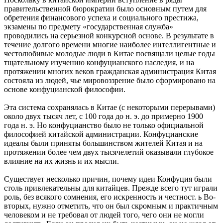
правительственной бюрократии было основным путем для
обретения финансового успеха и социального престижа,
экзамены по предмету «государственная служба»
проводились на серьезной конкурсной основе. В результате в
течение долгого времени многие наиболее интеллигентные и
честолюбивые молодые люди в Китае посвящали целые годы
тщательному изучению конфуцианского наследия, и на
протяжении многих веков гражданская администрация Китая
состояла из людей, чье мировоззрение было сформировано на
основе конфуцианской философии.
Эта система сохранялась в Китае (с некоторыми перерывами)
около двух тысяч лет, с 100 года до н. э. до примерно 1900
года н. э. Но конфуцианство было не только официальной
философией китайской администрации. Конфуцианские
идеалы были приняты большинством жителей Китая и на
протяжении более чем двух тысячелетий оказывали глубокое
влияние на их жизнь и их мысли.
Существует несколько причин, почему идеи Конфуция были
столь привлекательны для китайцев. Прежде всего тут играли
роль, без всякого сомнения, его искренность и честност. ь Во-
вторых, нужно отметить, что он был скромным и практичным
человеком и не требовал от людей того, чего они не могли