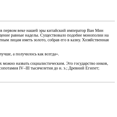
е в первом веке нашей эры китайский император Ван Мин
ладение равные наделы. Существовало подобие монополии на
ным лицам иметь золото, собрав его в казну. Хозяйственная
учше, а получилось как всегда».
 можно назвать социалистическим. Это государство инков,
потамия IV–III тысячелетия до н. э.; Древний Египет;