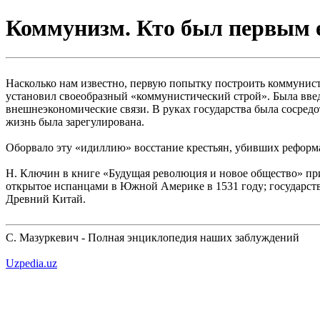
Коммунизм. Кто был первым е
Насколько нам известно, первую попытку построить коммунис
установил своеобразный «коммунистический строй». Была введ
внешнеэкономические связи. В руках государства была сосредот
жизнь была зарегулирована.
Оборвало эту «идиллию» восстание крестьян, убивших реформат
Н. Ключин в книге «Будущая революция и новое общество» при
открытое испанцами в Южной Америке в 1531 году; государство
Древний Китай.
С. Мазуркевич - Полная энциклопедия наших заблуждений
Uzpedia.uz