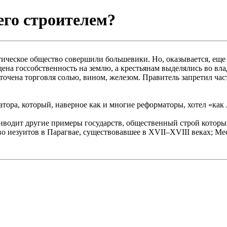
го строителем?
тическое общество совершили большевики. Но, оказывается, ещ
ена госсобственность на землю, а крестьянам выделялись во в
очена торговля солью, вином, железом. Правитель запретил част
ора, который, наверное как и многие реформаторы, хотел «как л
водит другие примеры государств, общественный строй которых
 иезуитов в Парагвае, существовавшее в XVII–XVIII веках; Месо