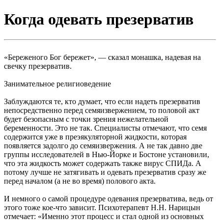
Когда одевать презерватив
«Береженого Бог бережет», — сказал монашка, надевая на
свечку презерватив.
Занимательное религиоведение
Заблуждаются те, кто думает, что если надеть презерватив
непосредственно перед семяизвержением, то половой акт
будет безопасным с точки зрения нежелательной
беременности. Это не так. Специалисты отмечают, что семя
содержится уже в преэякуляторной жидкости, которая
появляется задолго до семяизвержения. А не так давно две
группы исследователей в Нью-Йорке и Бостоне установили,
что эта жидкость может содержать также вирус СПИДа. А
потому лучше не затягивать и одевать презерватив сразу же
перед началом (а не во время) полового акта.
И немного о самой процедуре одевания презерватива, ведь от
этого тоже кое-что зависит. Психотерапевт Н.Н. Нарицын
отмечает: «Именно этот процесс и стал одной из основных