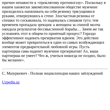
причин ненависти к «проклятому противогазу». Поскольку в
нашем ханжески закомплексованном обществе мужчине
приходилось напяливать на себя резинку трясущимися
руками, отвернувшись к стене. Злосчастная резинка от
спешки то соскакивала, то надевалась слишком туго; тем
временем пропадала эрекция: а женщина за спиной молча
ожидала результатов бессмысленной борьбы… Зачем же так
усложнять этот в общем-то приятный процесс? Гораздо
эффективнее надевать презерватив вдвоем. Это действие
вообще может превратиться в один из самых возбуждающих
элементов предварительной любовной игры. Пусть
партнерша сама наденет мужчине презерватив! Ах, ваша
партнерша не умеет? Что ж, учиться никогда не поздно, было
бы желание».
С. Мазуркевич - Полная энциклопедия наших заблуждений
Uzpedia.uz