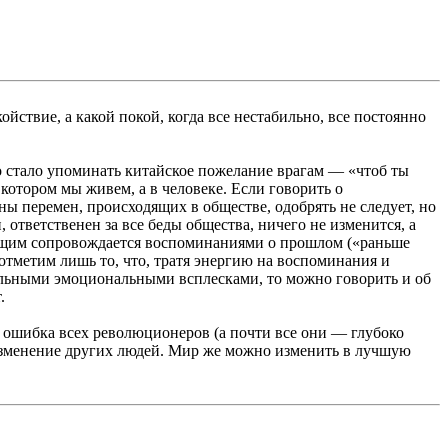
ствие, а какой покой, когда все нестабильно, все постоянно
 стало упоминать китайское пожелание врагам — «чтоб ты
котором мы живем, а в человеке. Если говорить о
ны перемен, происходящих в обществе, одобрять не следует, но
ответственен за все беды общества, ничего не изменится, а
тоящим сопровождается воспоминаниями о прошлом («раньше
отметим лишь то, что, тратя энергию на воспоминания и
ильными эмоциональными всплесками, то можно говорить и об
.
я ошибка всех революционеров (а почти все они — глубоко
 изменение других людей. Мир же можно изменить в лучшую