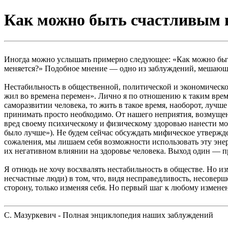
Как можно быть счастливым 
Иногда можно услышать примерно следующее: «Как можно быть 
меняется?» Подобное мнение — одно из заблуждений, мешающ
Нестабильность в общественной, политической и экономическо
жил во времена перемен». Лично я по отношению к таким времен
саморазвитии человека, то жить в такое время, наоборот, лучш
принимать просто необходимо. От нашего неприятия, возмущения
вред своему психическому и физическому здоровью нанести м
было лучше»). Не будем сейчас обсуждать мифическое утвержде
сожаления, мы лишаем себя возможности использовать эту эн
их негативном влиянии на здоровье человека. Выход один — пр
Я отнюдь не хочу восхвалять нестабильность в обществе. Но и
несчастные люди) в том, что, видя несправедливость, несове
сторону, только изменяя себя. Но первый шаг к любому изменен
С. Мазуркевич - Полная энциклопедия наших заблуждений