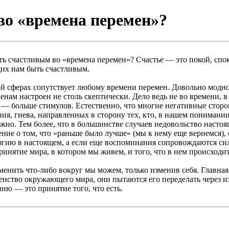
во «времена перемен»?
счастливым во «времена перемен»? Счастье — это покой, спокой
их нам быть счастливым.
й сферах сопутствует любому времени перемен. Довольно модно
ам настроен не столь скептически. Дело ведь не во времени, в 
е — больше стимулов. Естественно, что многие негативные сторо
, гнева, направленных в сторону тех, кто, в нашем понимании, 
ожно. Тем более, что в большинстве случаев недовольство нас
ние о том, что «раньше было лучше» (мы к нему еще вернемся), 
ергию в настоящем, а если еще воспоминания сопровождаются с
инятие мира, в котором мы живем, и того, что в нем происходит
зменить что-либо вокруг мы можем, только изменив себя. Главна
ршенство окружающего мира, они пытаются его переделать через
ию — это принятие того, что есть.