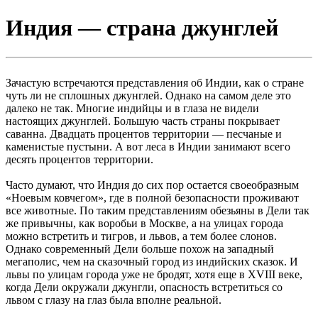
Индия — страна джунглей
Зачастую встречаются представления об Индии, как о стране
чуть ли не сплошных джунглей. Однако на самом деле это
далеко не так. Многие индийцы и в глаза не видели
настоящих джунглей. Большую часть страны покрывает
саванна. Двадцать процентов территории — песчаные и
каменистые пустыни. А вот леса в Индии занимают всего
десять процентов территории.
Часто думают, что Индия до сих пор остается своеобразным
«Ноевым ковчегом», где в полной безопасности проживают
все животные. По таким представлениям обезьяны в Дели так
же привычны, как воробьи в Москве, а на улицах города
можно встретить и тигров, и львов, а тем более слонов.
Однако современный Дели больше похож на западный
мегаполис, чем на сказочный город из индийских сказок. И
львы по улицам города уже не бродят, хотя еще в XVIII веке,
когда Дели окружали джунгли, опасность встретиться со
львом с глазу на глаз была вполне реальной.