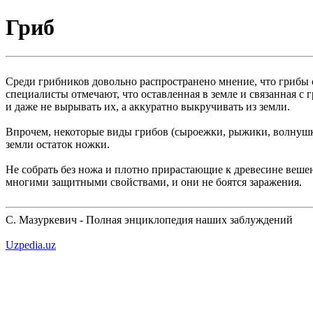
Гриб
Среди грибников довольно распространено мнение, что грибы сл
специалисты отмечают, что оставленная в земле и связанная с 
и даже не вырывать их, а аккуратно выкручивать из земли.
Впрочем, некоторые виды грибов (сыроежки, рыжики, волнушки
земли остаток ножки.
Не собрать без ножа и плотно прирастающие к древесине вешенк
многими защитными свойствами, и они не боятся заражения.
С. Мазуркевич - Полная энциклопедия наших заблуждений
Uzpedia.uz