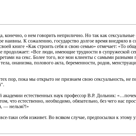
а, конечно, о нем говорить неприлично. Но так как сексуальные
ере наивны. К сожалению, государство долгое время внедряло в
оей книге «Как строить себя и свою семью» отмечает: «То общес
 же продолжает: «Все люди, имеющие трудности в супружеской с
претами на секс. Более того, все мои клиенты с самыми разны
 тела, онанизма, полового акта, беременности, родов, менструац
ех пор, пока мы открыто не признаем свою сексуальность, не п
".
 академии естественных наук профессор В.Р. Дольник: «…почем
 том, что естественно, необходимо, обязательно, без чего нас 
м, — нельзя?!»
все-таки себя изживет. Во всяком случае, предпосылки к этому уж