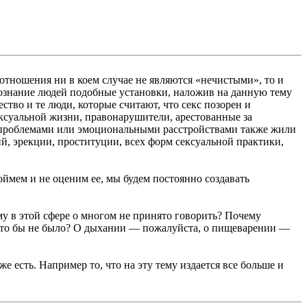
 отношения ни в коем случае не являются «нечистыми», то и
 сознание людей подобные установки, наложив на данную тему
тво и те люди, которые считают, что секс позорен и
ексуальной жизни, правонарушители, арестованные за
ми проблемами или эмоциональными расстройствами также жили
ий, эрекции, проституции, всех форм сексуальной практики,
оймем и не оценим ее, мы будем постоянно создавать
у в этой сфере о многом не принято говорить? Почему
просто бы не было? О дыхании — пожалуйста, о пищеварении —
е есть. Например то, что на эту тему издается все больше и