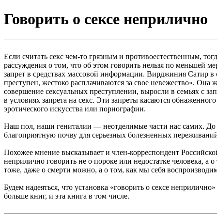
Говорить о сексе неприлично
Если считать секс чем-то грязным и противоестественным, тогд
рассуждения о том, что об этом говорить нельзя по меньшей м
запрет в средствах массовой информации. Вирджиния Сатир в св
преступен, жестоко расплачиваются за свое невежество». Она
совершение сексуальных преступлении, выросли в семьях с за
в условиях запрета на секс. Эти запреты касаются обнаженного
эротического искусства или порнографии.
Наш пол, наши гениталии — неотделимые части нас самих. До т
благоприятную почву для серьезных болезненных переживаний
Похожее мнение высказывает и член-корреспондент Российской
неприлично говорить не о пороке или недостатке человека, а о
тоже, даже о смерти можно, а о том, как мы себя воспроизводи
Будем надеяться, что установка «говорить о сексе неприлично» 
больше книг, и эта книга в том числе.