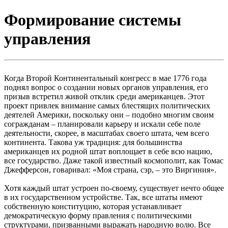
Формирование системы
управления
Когда Второй Континентальный конгресс в мае 1776 года
поднял вопрос о создании новых органов управления, его
призыв встретил живой отклик среди американцев. Этот
проект привлек внимание самых блестящих политических
деятелей Америки, поскольку они – подобно многим своим
согражданам – планировали карьеру и искали себе поле
деятельности, скорее, в масштабах своего штата, чем всего
континента. Такова уж традиция: для большинства
американцев их родной штат воплощает в себе всю нацию,
все государство. Даже такой известный космополит, как Томас
Джефферсон, говаривал: «Моя страна, сэр, – это Виргиния».
Хотя каждый штат устроен по-своему, существует нечто общее
в их государственном устройстве. Так, все штаты имеют
собственную конституцию, которая устанавливает
демократическую форму правления с политическими
структурами, призванными выражать народную волю. Все