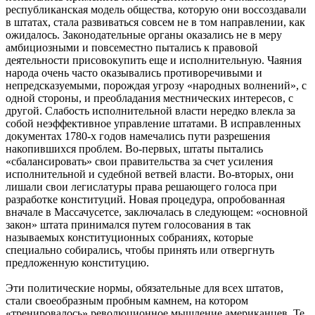
республиканская модель общества, которую они воссоздавали
в штатах, стала развиваться совсем не в том направлении, как
ожидалось. Законодательные органы оказались не в меру
амбициозными и повсеместно пытались к правовой
деятельности присовокупить еще и исполнительную. Чаяния
народа очень часто оказывались противоречивыми и
непредсказуемыми, порождая угрозу «народных волнений», с
одной стороны, и преобладания местнических интересов, с
другой. Слабость исполнительной власти нередко влекла за
собой неэффективное управление штатами. В исправленных
документах 1780-х годов намечались пути разрешения
накопившихся проблем. Во-первых, штаты пытались
«сбалансировать» свои правительства за счет усиления
исполнительной и судебной ветвей власти. Во-вторых, они
лишали свои легислатуры права решающего голоса при
разработке конституций. Новая процедура, опробованная
вначале в Массачусетсе, заключалась в следующем: «основной
закон» штата принимался путем голосования в так
называемых конституционных собраниях, которые
специально собирались, чтобы принять или отвергнуть
предложенную конституцию.
Эти политические нормы, обязательные для всех штатов,
стали своеобразным пробным камнем, на котором
«тренировалось» революционное мышление американцев. Те,