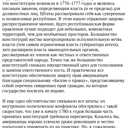
эти конституции возникли в 1776–1777 годах и являлись
писаным законом, определяющим власть (и ее пределы) для
должностных лиц. Штаты рассматривали себя как суверенные
и независимые республики. В этом нашло отражение широко
распространенное мнение, будто республиканская форма
правления лучше подходит для небольших, компактных
территорий, чем для необъятных просторов. Большинство
конституций жестко контролировали исполнительную ветвь
власти (тем самым ограничивая власть губернатора штата),
зато расширяли власть законодательных органов,
рассматривая их членов как честных и ответственных
представителей народа. Точно так же большинство
конституций снижало имущественный ценз для голосования
и занятия ответственного поста. И практически все
конституции обеспечивали защиту прав американцев
благодаря специальному «Биллю о правах», представлявшему
собой перечень священных прав граждан, на которые
государство посягать не вправе.
И еще одно обстоятельство связывало все штаты: их
внутренние политические конфликты обострялись с такой
скоростью, что уже к началу 1780-х годов большая часть
принятых конституций требовала пересмотра. Казалось бы,
американцы хорошо усвоили уроки революции и честно
попытались применить их на практике. Но, к сожалению,