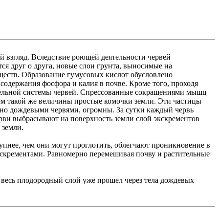
й взгляд. Вследствие роющей деятельности червей
я друг о друга, новые слои грунта, выносимые на
ществ. Образование гумусовых кислот обусловлено
одержания фосфора и калия в почве. Кроме того, проходя
ительной системы червей. Спрессованные сокращениями мышц
ем такой же величины простые комочки земли. Эти частицы
дно дождевыми червями, огромны. За сутки каждый червь
черви выбрасывают на поверхность земли слой экскрементов
 земли.
рупнее, чем они могут проглотить, облегчают проникновение в
экскрементами. Равномерно перемешивая почву и растительные
то весь плодородный слой уже прошел через тела дождевых