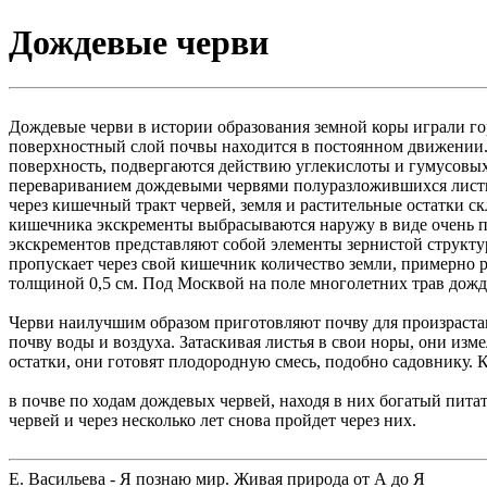
Дождевые черви
Дождевые черви в истории образования земной коры играли гор
поверхностный слой почвы находится в постоянном движении. 
поверхность, подвергаются действию углекислоты и гумусовых
перевариванием дождевыми червями полуразложившихся листьев
через кишечный тракт червей, земля и растительные остатки
кишечника экскременты выбрасываются наружу в виде очень п
экскрементов представляют собой элементы зернистой структу
пропускает через свой кишечник количество земли, примерно р
толщиной 0,5 см. Под Москвой на поле многолетних трав дожд
Черви наилучшим образом приготовляют почву для произрастани
почву воды и воздуха. Затаскивая листья в свои норы, они и
остатки, они готовят плодородную смесь, подобно садовнику.
в почве по ходам дождевых червей, находя в них богатый пита
червей и через несколько лет снова пройдет через них.
Е. Васильева - Я познаю мир. Живая природа от А до Я