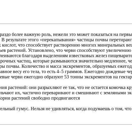
аздо более важную роль, нежели это может показаться на первы
В результате этого «перекапывания» частицы почвы перетираютс
 кислот, что способствует растворению многих минеральных ве
 растений. Установлено, что черви способствуют увеличению с
 склеиваются благодаря выделениям известковых желез пищевар
рочных частиц, которые размываются значительно медленнее, ч
ры почвы. Количество и масса экскрементов, образуемых ежего
авное весу его тела, то есть 4–5 граммов. Ежегодно дождевые 
евые черви ежегодно образуют 53 тонны экскрементов на гектар
я растений: они разрыхляют ее так, что не остается комочка к
змельчают их, частично переваривают и смешивают с земляными 
 Корни растений свободно продвигаются
тельный гумус. Нельзя не удивляться, когда подумаешь о том, ч