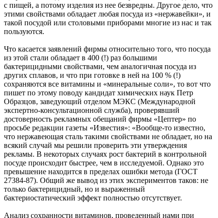
с пищей, а потому изделия из нее безвредны. Другое дело, что
этими свойствами обладает любая посуда из «нержавейки», и
такой посудой или столовыми приборами многие из нас и так
пользуются.
Что касается заявлений фирмы относительно того, что посуда
из этой стали обладает в 400 (!) раз большими
бактерицидными свойствами, чем аналогичная посуда из
других сплавов, и что при готовке в ней на 100 % (!)
сохраняются все витамины и «минеральные соли», то вот что
пишет по этому поводу кандидат химических наук Петр
Образцов, заведующий отделом МЭКС (Международной
экспертно-консультационной служба), проверявший
достоверность рекламных обещаний фирмы «Цептер» по
просьбе редакции газеты «Известия»: «Вообще-то известно,
что нержавеющая сталь такими свойствами не обладает, но на
всякий случай мы решили проверить эти утверждения
рекламы. В некоторых случаях рост бактерий в контрольной
посуде происходит быстрее, чем в исследуемой. Однако это
превышение находится в пределах ошибки метода (ГОСТ
27384-87). Общий же вывод из этих экспериментов таков: не
только бактерицидный, но и выраженный
бактериостатический эффект полностью отсутствует.
Анализ сохранности витаминов, проведенный нами при