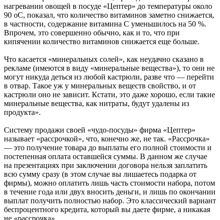
нагревании овощей в посуде «Цептер» до температуры около
90 оС, показал, что количество витаминов заметно снижается,
в частности, содержание витамина С уменьшилось на 50 %.
Впрочем, это совершенно обычно, как и то, что при
кипячении количество витаминов снижается еще больше.
Что касается «минеральных солей», как неудачно сказано в
рекламе (имеются в виду «минеральные вещества»), то они не
могут никуда деться из любой кастрюли, разве что — перейти
в отвар. Такое уж у минеральных веществ свойство, и от
кастрюли оно не зависит. Кстати, это даже хорошо, если такие
минеральные вещества, как нитраты, будут удалены из
продукта».
Систему продажи своей «чудо-посуды» фирма «Цептер»
называет «рассрочкой», что, конечно же, не так. «Рассрочка»
— это получение товара до выплаты его полной стоимости и
постепенная оплата оставшейся суммы. В данном же случае
на презентациях при заключении договора нельзя заплатить
всю сумму сразу (в этом случае вы лишаетесь подарка от
фирмы), можно оплатить лишь часть стоимости набора, потом
в течение года или двух вносить деньги, и лишь по окончании
выплат получить полностью набор. Это классический вариант
беспроцентного кредита, который вы даете фирме, а никакая
не «рассрочка».