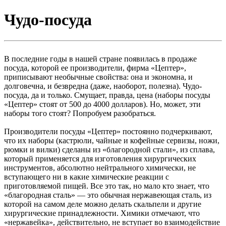
Чудо-посуда
В последние годы в нашей стране появилась в продаже
посуда, которой ее производители, фирма «Цептер»,
приписывают необычные свойства: она и экономна, и
долговечна, и безвредна (даже, наоборот, полезна). Чудо-
посуда, да и только. Смущает, правда, цена (наборы посуды
«Цептер» стоят от 500 до 4000 долларов). Но, может, эти
наборы того стоят? Попробуем разобраться.
Производители посуды «Цептер» постоянно подчеркивают,
что их наборы (кастрюли, чайные и кофейные сервизы, ножи,
рюмки и вилки) сделаны из «благородной стали», из сплава,
который применяется для изготовления хирургических
инструментов, абсолютно нейтрального химически, не
вступающего ни в какие химические реакции с
приготовляемой пищей. Все это так, но мало кто знает, что
«благородная сталь» — это обычная нержавеющая сталь, из
которой на самом деле можно делать скальпели и другие
хирургические принадлежности. Химики отмечают, что
«нержавейка», действительно, не вступает во взаимодействие