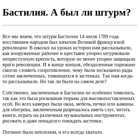
Бастилия. А был ли штурм?
Все мы знаем, что штурм Бастилии 14 июля 1789 года
восставшим народом был началом Великой французской
революции. В школах на уроках истории нам рассказывали,
как вооруженные рабочие и крестьяне упорно штурмовали
неприступную крепость, которую не менее упорно защищали
враги революции. И в конце концов, обездоленные парижане
смогли сломить сопротивление, чему были несказанно рады
сотни заключенных, томившихся в застенках. Так нам когда-
то рассказывали. Но так ли было на самом деле?
Собственно, заключенные в Бастилии не особенно томились,
так как это была роскошная тюрьма для высокопоставленных
особ. Во всех камерах были окна, мебель, печки или камины
для обогрева, заключенным разрешалось иметь слуг, читать
книги, играть на различных музыкальных инструментах,
рисовать и даже ненадолго покидать застенки.
Питание было неплохим, и его всегда хватало.