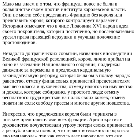
Мало мы знаем и о том, что французы вовсе не были в
большинстве своем против института королевской власти.
Они не могли себе представить Францию без короля или
представить короля, которого контролирует парламент.
Историки отмечают, что в лице Людовика XVI народ видел
своего покровителя, который постепенно, но последовательно
урезал права правящей верхушки и улучшал положение
простолюдинов.
Незадолго до трагических событий, названных впоследствии
Великой французской революцией, король лично прибыл на
одно из заседаний Национального собрания, поддержал
движение за перемены и предложил кардинальную
законодательную реформу, которая была бы в пользу народа:
равенство, отмену финансовых привилегий представителям
высшего класса и духовенства; отмену налогов на имущество
и доходы, которые собирались у простого люда; отмену
бесплатного труда крестьян на полях своих хозяев; отмену
подати на соль; свободу прессы и многие другие новшества.
Интересно, что предложения короля были «приняты в
штыки» представителями всех фракций. Аристократия и
духовенство почувствовали угрозу потери своих привилегий,
а республиканцы поняли, что теряют возможность бороться
«во имя народа», так как король дает народу все, что ему