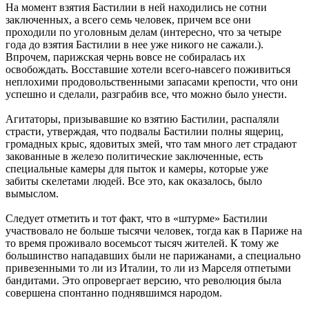
На момент взятия Бастилии в ней находились не сотни
заключенных, а всего семь человек, причем все они
проходили по уголовным делам (интересно, что за четыре
года до взятия Бастилии в нее уже никого не сажали.).
Впрочем, парижская чернь вовсе не собиралась их
освобождать. Восставшие хотели всего-навсего поживиться
неплохими продовольственными запасами крепости, что они
успешно и сделали, разграбив все, что можно было унести.
Агитаторы, призывавшие ко взятию Бастилии, распаляли
страсти, утверждая, что подвалы Бастилии полны ящериц,
громадных крыс, ядовитых змей, что там много лет страдают
закованные в железо политические заключенные, есть
специальные камеры для пыток и камеры, которые уже
забиты скелетами людей. Все это, как оказалось, было
вымыслом.
Следует отметить и тот факт, что в «штурме» Бастилии
участвовало не больше тысячи человек, тогда как в Париже на
то время проживало восемьсот тысяч жителей. К тому же
большинство нападавших были не парижанами, а специально
привезенными то ли из Италии, то ли из Марселя отпетыми
бандитами. Это опровергает версию, что революция была
совершена спонтанно поднявшимся народом.