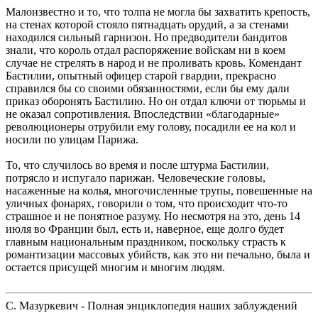
Малоизвестно и то, что толпа не могла бы захватить крепость,
на стенах которой стояло пятнадцать орудий, а за стенами
находился сильный гарнизон. Но предводители бандитов
знали, что король отдал распоряжение войскам ни в коем
случае не стрелять в народ и не проливать кровь. Комендант
Бастилии, опытный офицер старой гвардии, прекрасно
справился бы со своими обязанностями, если бы ему дали
приказ оборонять Бастилию. Но он отдал ключи от тюрьмы и
не оказал сопротивления. Впоследствии «благодарные»
революционеры отрубили ему голову, посадили ее на кол и
носили по улицам Парижа.
То, что случилось во время и после штурма Бастилии,
потрясло и испугало парижан. Человеческие головы,
насаженные на колья, многочисленные трупы, повешенные на
уличных фонарях, говорили о том, что происходит что-то
страшное и не понятное разуму. Но несмотря на это, день 14
июля во Франции был, есть и, наверное, еще долго будет
главным национальным праздником, поскольку страсть к
романтизации массовых убийств, как это ни печально, была и
остается присущей многим и многим людям.
С. Мазуркевич - Полная энциклопедия наших заблуждений