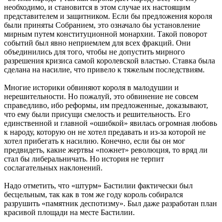
необходимо, и становится в этом случае их настоящим
представителем и защитником. Если бы предложения короля
были приняты Собранием, это означало бы установление
мирным путем конституционной монархии. Такой поворот
событий был явно неприемлем для всех фракций. Они
объединились для того, чтобы не допустить мирного
разрешения кризиса самой королевской властью. Ставка была
сделана на насилие, что привело к тяжелым последствиям.
Многие историки обвиняют короля в малодушии и
нерешительности. Но пожалуй, это обвинение не совсем
справедливо, ибо реформы, им предложенные, доказывают,
что ему были присущи смелость и решительность. Его
единственной и главной «ошибкой» явилась огромная любовь
к народу, которую он не хотел предавать и из-за которой не
хотел прибегать к насилию. Конечно, если бы он мог
предвидеть, какие жертвы «пожнет» революция, то вряд ли
стал бы либеральничать. Но история не терпит
сослагательных наклонений.
Надо отметить, что «штурм» Бастилии фактически был
бесцельным, так как в том же году король собирался
разрушить «памятник деспотизму». Был даже разработан план
красивой площади на месте Бастилии.