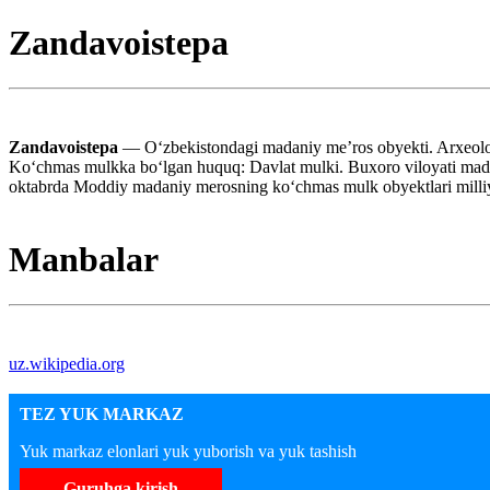
Zandavoistepa
Zandavoistepa
— Oʻzbekistondagi madaniy meʼros obyekti. Arxeolog
Koʻchmas mulkka boʻlgan huquq: Davlat mulki. Buxoro viloyati madan
oktabrda Moddiy madaniy merosning koʻchmas mulk obyektlari milliy 
Manbalar
uz.wikipedia.org
TEZ YUK MARKAZ
Yuk markaz elonlari yuk yuborish va yuk tashish
Guruhga kirish