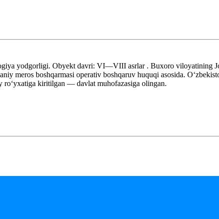
iya yodgorligi. Obyekt davri: VI—VIII asrlar . Buxoro viloyatining 
iy meros boshqarmasi operativ boshqaruv huquqi asosida. Oʻzbekiston
roʻyxatiga kiritilgan — davlat muhofazasiga olingan.