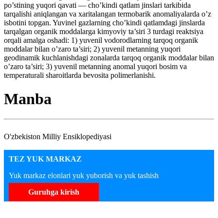
po’stining yuqori qavati — cho’kindi qatlam jinslari tarkibida
tarqalishi aniqlangan va xaritalangan termobarik anomaliyalarda o’z
isbotini topgan. Yuvinel gazlarning cho’kindi qatlamdagi jinslarda
tarqalgan organik moddalarga kimyoviy ta’siri 3 turdagi reaktsiya
orqali amalga oshadi: 1) yuvenil vodorodlarning tarqoq organik
moddalar bilan o’zaro ta’siri; 2) yuvenil metanning yuqori
geodinamik kuchlanishdagi zonalarda tarqoq organik moddalar bilan
o’zaro ta’siri; 3) yuvenil metanning anomal yuqori bosim va
temperaturali sharoitlarda bevosita polimerlanishi.
Manba
O'zbekiston Milliy Ensiklopediyasi
TEZ YUK MARKAZ
Yuk markaz elonlari yuk yuborish va yuk tashish
Guruhga kirish