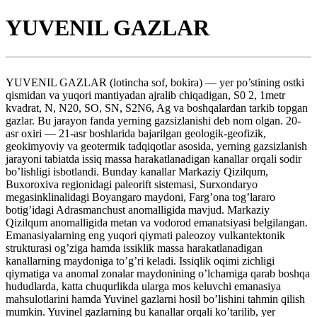
YUVENIL GAZLAR
YUVENIL GAZLAR (lotincha sof, bokira) — yer po’stining ostki
qismidan va yuqori mantiyadan ajralib chiqadigan, S0 2, 1metr
kvadrat, N, N20, SO, SN, S2N6, Ag va boshqalardan tarkib topgan
gazlar. Bu jarayon fanda yerning gazsizlanishi deb nom olgan. 20-
asr oxiri — 21-asr boshlarida bajarilgan geologik-geofizik,
geokimyoviy va geotermik tadqiqotlar asosida, yerning gazsizlanish
jarayoni tabiatda issiq massa harakatlanadigan kanallar orqali sodir
bo’lishligi isbotlandi. Bunday kanallar Markaziy Qizilqum,
Buxoroxiva regionidagi paleorift sistemasi, Surxondaryo
megasinklinalidagi Boyangaro maydoni, Farg’ona tog’lararo
botig’idagi Adrasmanchust anomalligida mavjud. Markaziy
Qizilqum anomalligida metan va vodorod emanatsiyasi belgilangan.
Emanasiyalarning eng yuqori qiymati paleozoy vulkantektonik
strukturasi og’ziga hamda issiklik massa harakatlanadigan
kanallarning maydoniga to’g’ri keladi. Issiqlik oqimi zichligi
qiymatiga va anomal zonalar maydonining o’lchamiga qarab boshqa
hududlarda, katta chuqurlikda ularga mos keluvchi emanasiya
mahsulotlarini hamda Yuvinel gazlarni hosil bo’lishini tahmin qilish
mumkin. Yuvinel gazlarning bu kanallar orqali ko’tarilib, yer