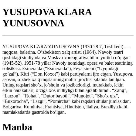
YUSUPOVA KLARA
YUNUSOVNA
YUSUPOVA KLARA YUNUSOVNA (1930.28.7, Toshkent) —
raqqosa, balerina, O’zbekiston xalq artisti (1964). Navoiy teatri
qoshidagi studiyada va Moskva xoreografiya bilim yurtida o’qigan
(1945-52). 1951-78 yillar Navoiy nomidagi opera va balet teatrining
solistkasi. Esmeralda (“Esmeralda”), Feya sireni (“Uyqudagi
go’zal”), Kitri (“Don Koxot”) kabi partiyalarni ijro etgan. Yusupova,
asosan, o’zbek xalq raqslarining mohir ijrochisi sifatida tanilgan.
Uning raqslari sho’x, jo’shqin va jozibadorligi, murakkab, lekin
erkin harakatlari, o’ziga xos milliyligi bilan ajralib turadi. “Zang”,
“Larzon”, “Rohat”, “Dutor bayoti”, “Munojot”, “Sho’x qiz”,
“Buxorocha”, “Lazgi”, “Pomircha” kabi raqslari shular jumlasidan.
Bolgariya, Ruminiya, Frantsiya, Hindiston, Italiya, Braziliya kabi
mamlakatlarda gastrolda bo’lgan.
Manba