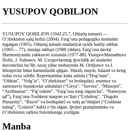
YUSUPOV QOBILJON
YUSUPOV QOBILJON (1942.25.7, Oltiariq tumani) —
O’zbekiston xalq hofizi (2004). Farg’ona pedagogika institutini
tugatgan (1965). Oltiariq tumani madaniyat uyida badiiy rahbar
(1965— 77), musiqa rahbari (1988 yildan), Farg’ona davlat
filarmoniyasida yakkaxon xonanda (1977-88). YusupovMamatbuva
Hofiz, J. Sultonov, M. Uzoqovlarning ijrochilik an’analarini
davomchisi bo’lib, uzoq yillar mobaynida M. Orifjonov va I.
Ishoqovlar bilan hamnafaslik qilgan. Shirali, mayin, baland va keng
nafas ovoz sohibi. Repertuaridan katta ashula (“Dog’man”,
“Ohkim”, “Yolg’iz”, “O’zbekiston” va boshqalar), mumtoz va
zamonaviy bastakorlar ashulalari (“Girya”, “Suvora”, “Munojot”,
“Ayrilmasun”, “Fig’onkim”, “Farg’ona tong otguncha”, “Namoyon
qil”), Farg’ona-Toshkent maqom yo’llari (“Ushshoq”, “Dugohi
Husayniy”, “Bayot” va boshqalar) va xalq qo’shiqlari (“Guldasta
tuting”, “Lolazor” kabi) o’rin olgan. Ijrolari gramplastinka va
O’zbekiston radiosi fonotekasiga yozilgan.
Manba