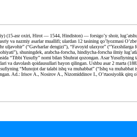
(15-asr oxiri, Hirot — 1544, Hindiston) — forsigo’y shoir, lug’atshu
asriy va nazmiy asarlar muallifi; ulardan 12 tasining qo’lyozmasi O’zb
r uljavohir” (“Gavharlar dengizi”), “Favoyid ulaxyor” (“Yaxshilarga foy
hiyati”), shuningdek, arabcha-forscha, hindiycha-forscha ilmiy lug’atlar
rasida “Tibbi Yusufiy” nomi bilan Shuhrat qozongan. Asar Yusufiyning ta
omatlari va davolash qoidausullari bayon qilingan. Ushbu asar 2 mar
sufiyning “Munojot dar talabi ishq va muhabbat” (“Ishq va muhabbat i
lingan. Ad.: Irisov A., Nosirov A., Nizomiddinov I., O’rtaosiyolik qirq o