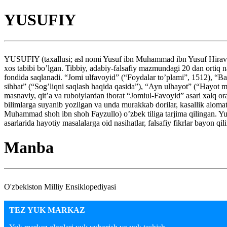
YUSUFIY
YUSUFIY (taxallusi; asl nomi Yusuf ibn Muhammad ibn Yusuf Hiraviy) 
xos tabibi bo’lgan. Tibbiy, adabiy-falsafiy mazmundagi 20 dan ortiq n
fondida saqlanadi. “Jomi ulfavoyid” (“Foydalar to’plami”, 1512), “Bah
sihhat” (“Sog’liqni saqlash haqida qasida”), “Ayn ulhayot” (“Hayot mo
masnaviy, qit’a va ruboiylardan iborat “Jomiul-Favoyid” asari xalq o
bilimlarga suyanib yozilgan va unda murakkab dorilar, kasallik al
Muhammad shoh ibn shoh Fayzullo) o’zbek tiliga tarjima qilingan. Yu
asarlarida hayotiy masalalarga oid nasihatlar, falsafiy fikrlar bayon qi
Manba
O'zbekiston Milliy Ensiklopediyasi
TEZ YUK MARKAZ