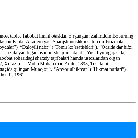
nos, tabib. Tabobat ilmini otasidan o’rgangan; Zahiriddin Boburning
ekiston Fanlar Akademiyasi Sharqshunoslik instituti qo’lyozmalar
dalar”), “Daloyili nabz” (“Tomir ko’rsatishlari”), “Qasida dar hifzi
 tarzida yaratilgan asarlari shu jumladandir. Yusufiyning qasida,
bobat sohasidagi shaxsiy tajribalari hamda ustozlaridan olgan
ta (1882, Xorazm — Mulla Muhammad Amin; 1898, Toshkent —
stagida qilingan Munojot”), “Anvor ulhikmat” (“Hikmat nurlari”)
lim, T., 1961.