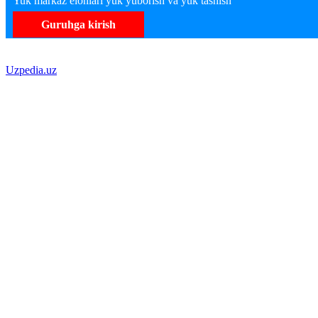
Yuk markaz elonlari yuk yuborish va yuk tashish
Guruhga kirish
Uzpedia.uz