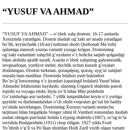
“YUSUF VA AHMAD”
“YUSUF VA AHMAD” —o’zbek xalq dostoni. 16-17-asrlarda
Xorazmda yaratilgan. Doston dastlab og’zaki an’anada yaratilgan
bo’lib, keyinchalik (18-asr) turkman shoiri Qurbonali Ma’rufiy
qalamiga mansub yozma varianti yuzaga kelgan. Dostonning
og’zaki variantlari xalqchil g’oyalarni o’z holicha saqlab qolganligi
bilan alohida ajralib turadi. Asarda o’zbek xalqining qahramonlik,
sevgisadoqat, yordiyor mehri, tinchlik uchun kurash g’oyalari
ifodalangan. Doston turkman, qoraqalpoq, qozoq, uyg’ur xalqlari
orasida ham mashhur. Dostonda Isfahon yurti hukmdori
Bo’zo’g’lonxonning o’z jiyanlari (opasingil bolalari) Yusuf bilan
Ahmadni Isfahondan haydashi, ularning Urganch shahrida panoh
topishi va voyaga etishi, hiyla yo’li bilan Misr podshohi
Go’zalshohga asir tushishi, 7 yillik tutqunlikdan keyin o’z yurtiga
qaytishi va dushmanlaridan o’ch olishi voqealari go’zal bir badiiy
yo’sinda tasvirlangan. Dostonning Xorazm varianti nemischa
tarjimasi bilan birgalikda Venger olimi H.Vamberi tomonidan dastlab
undan olingan parchalar holida Leypsig shahrida (1867), so’ng to’la
ravishda Budapeshtda (1911) chop etilgan. 1927 yilda Fozil
Yo’ldosh o’g’li va Po’lkan shoirdan Hodi Zarif yozib olgan variant