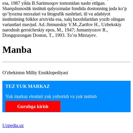
esa, 1987 yilda B.Sarimsoqov tomonidan nashr etilgan.
Sharqshunoslik instituti qulyozmalar fondida dostonning juda ko’p
qo’lyozma nusxalari va litografik nashrlari, til va adabiyot
institutining folklor arxivida esa, xalq baxshilaridan yozib olingan
variantlari mavjud. Ad.:Jirmunskiy V.M.,Zarifov H., Uzbekskiy
narodnsh geroicheskiy epos, M., 1947; Jumaniyozov R.,
Dongqozongan Doston, T., 1993. To’ra Mirzayev.
Manba
O'zbekiston Milliy Ensiklopediyasi
TEZ YUK MARKAZ
Yuk markaz elonlari yuk yuborish va yuk tashish
Guruhga kirish
Uzpedia.uz