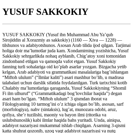
YUSUF SAKKOKIY
YUSUF SAKKOKIY (Yusuf ibn Muhammad Abu Ya’qub
Sirojiddin al Xorazmiy as sakkokiy) (1160 — Xiva — 1228) —
tilshunos va adabiyotshunos. Asosan Arab tilida ijod qilgan. Tarjimai
holiga doir ma’lumotlar juda kam. Xondamirning yozishicha, Yusuf
Sakkokiy sehrgarlikda nohaq ayblanib, Chig’atoy xoni tomonidan
zindonband etilgan va qamoqda vafot etgan. Yusuf Sakkokiy
fanning turli sohalariga oid ko’plab asarlar yozgan. Bizgacha yetib
kelgan, Arab adabiyoti va grammatikasi masalalariga bag’ishlangan
“Miftoh ululum” (“Ilmlar kaliti”) asari mashhur bo’lib, u madrasa
talabalari uchun darslik sifatida foydalanilgan. Turk tarixchisi kotib
Chalabiy ma’lumotlariga qaraganda, Yusuf Sakkokiyning “Shomil
Fi ilm ulhuruf” (“Grammatikadagi bog’lovchilar haqida”) degan
asari ham bo’lgan. “Miftoh ululum” 3 qismdan iborat va
Filologiyaning 10 tarmog’ini o’z ichiga olgan bo’lib, asosan, sarf
(morfologiya), nahv (sintaksis), lug’at, munozara odobi, aruz,
qofiya, she’r tuzilishi, maoniy va bayon ilmi (ritorika va
uslubshunoslik) kabi ilmlar haqida bahs yuritadi. Unda, ainiqsa,
adabiyot nazariyasi mukammal ishlab chiqilgan. Asarning 3-qismi
katta shuhrat qozonib, uzoq vaqt adabiyot nazariyasi va nutq