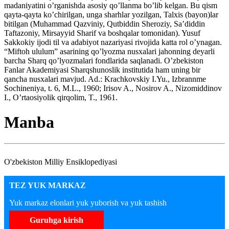
madaniyatini o’rganishda asosiy qo’llanma bo’lib kelgan. Bu qism
qayta-qayta ko’chirilgan, unga sharhlar yozilgan, Talxis (bayon)lar
bitilgan (Muhammad Qazviniy, Qutbiddin Sheroziy, Sa’diddin
Taftazoniy, Mirsayyid Sharif va boshqalar tomonidan). Yusuf
Sakkokiy ijodi til va adabiyot nazariyasi rivojida katta rol o’ynagan.
“Miftoh ululum” asarining qo’lyozma nusxalari jahonning deyarli
barcha Sharq qo’lyozmalari fondlarida saqlanadi. O’zbekiston
Fanlar Akademiyasi Sharqshunoslik institutida ham uning bir
qancha nusxalari mavjud. Ad.: Krachkovskiy I.Yu., Izbrannme
Sochineniya, t. 6, M.L., 1960; Irisov A., Nosirov A., Nizomiddinov
I., O’rtaosiyolik qirqolim, T., 1961.
Manba
O'zbekiston Milliy Ensiklopediyasi
TEZ YUK MARKAZ
Yuk markaz elonlari yuk yuborish va yuk tashish
Guruhga kirish