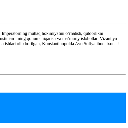
mperatorning mutlaq hokimiyatini o’rnatish, quldorlikni
stinian I ning qonun chiqarish va ma’muriy islohotlari Vizantiya
sh ishlari olib borilgan, Konstantinopolda Ayo Sofiya ibodatxonasi