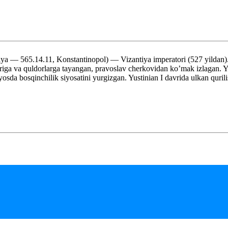
— 565.14.11, Konstantinopol) — Vizantiya imperatori (527 yildan). I
riga va quldorlarga tayangan, pravoslav cherkovidan ko’mak izlagan. Yu
sda bosqinchilik siyosatini yurgizgan. Yustinian I davrida ulkan qurili