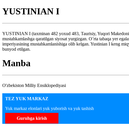
YUSTINIAN I
YUSTINIAN I (taxminan 482 yoxud 483, Taurisiy, Yuqori Makedoniya 
mustahkamlashga qaratilgan siyosat yurgizgan. O’rta tabaqa yer egala
imperiyasining mustahkamlanishiga olib kelgan. Yustinian I keng miqyo
bunyod etilgan.
Manba
O'zbekiston Milliy Ensiklopediyasi
TEZ YUK MARKAZ
Yuk markaz elonlari yuk yuborish va yuk tashish
Guruhga kirish