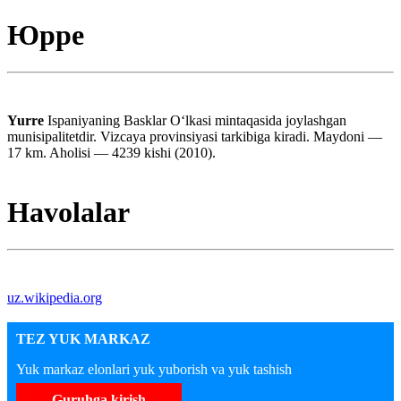
Юрре
Yurre
Ispaniyaning Basklar Oʻlkasi mintaqasida joylashgan
munisipalitetdir. Vizcaya provinsiyasi tarkibiga kiradi. Maydoni —
17 km. Aholisi — 4239 kishi (2010).
Havolalar
uz.wikipedia.org
TEZ YUK MARKAZ
Yuk markaz elonlari yuk yuborish va yuk tashish
Guruhga kirish