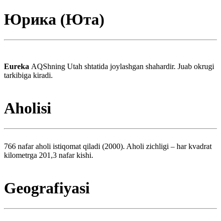
Юрика (Юта)
Eureka
AQShning Utah shtatida joylashgan shahardir. Juab okrugi
tarkibiga kiradi.
Aholisi
766 nafar aholi istiqomat qiladi (2000). Aholi zichligi – har kvadrat
kilometrga 201,3 nafar kishi.
Geografiyasi