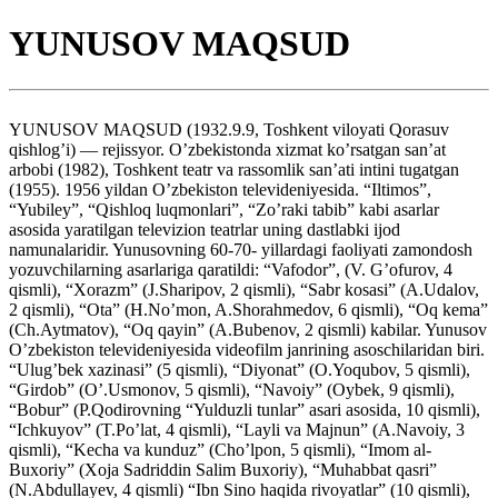
YUNUSOV MAQSUD
YUNUSOV MAQSUD (1932.9.9, Toshkent viloyati Qorasuv
qishlog’i) — rejissyor. O’zbekistonda xizmat ko’rsatgan san’at
arbobi (1982), Toshkent teatr va rassomlik san’ati intini tugatgan
(1955). 1956 yildan O’zbekiston televideniyesida. “Iltimos”,
“Yubiley”, “Qishloq luqmonlari”, “Zo’raki tabib” kabi asarlar
asosida yaratilgan televizion teatrlar uning dastlabki ijod
namunalaridir. Yunusovning 60-70- yillardagi faoliyati zamondosh
yozuvchilarning asarlariga qaratildi: “Vafodor”, (V. G’ofurov, 4
qismli), “Xorazm” (J.Sharipov, 2 qismli), “Sabr kosasi” (A.Udalov,
2 qismli), “Ota” (H.No’mon, A.Shorahmedov, 6 qismli), “Oq kema”
(Ch.Aytmatov), “Oq qayin” (A.Bubenov, 2 qismli) kabilar. Yunusov
O’zbekiston televideniyesida videofilm janrining asoschilaridan biri.
“Ulug’bek xazinasi” (5 qismli), “Diyonat” (O.Yoqubov, 5 qismli),
“Girdob” (O’.Usmonov, 5 qismli), “Navoiy” (Oybek, 9 qismli),
“Bobur” (P.Qodirovning “Yulduzli tunlar” asari asosida, 10 qismli),
“Ichkuyov” (T.Po’lat, 4 qismli), “Layli va Majnun” (A.Navoiy, 3
qismli), “Kecha va kunduz” (Cho’lpon, 5 qismli), “Imom al-
Buxoriy” (Xoja Sadriddin Salim Buxoriy), “Muhabbat qasri”
(N.Abdullayev, 4 qismli) “Ibn Sino haqida rivoyatlar” (10 qismli),