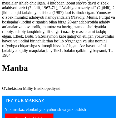
masalalar ishlab chiqilgan. 4 kitobdan iborat sho’ro davri o’zbek
adabiyoti tarixi (3 jildli, 1967-71), “Adabiyot nazariyasi” (2 jildli), 2
jildli tanqid tarixini yaratishda (1987) faol ishtirok etgan. Yunusov
o’zbek mumtoz adabiyoti namoyandalari (Navoiy, Munis, Furqat va
boshqalar) ijodini o’rganish bilan birga 20-asr adabiyotida adabiy
an’analar va novatorlik, mumtoz va hozirgi zamon she’riyatida
ruboiy, adabiy tanqidning tili singari nazariy masalalarni tadqiq
etgan. Elbek, Botu, Sh.Sulaymon kabi qatag’on etilgan yozuvchilar
hayoti va ijodini birinchilardan bo’lib o’rgangan va ular nomini
ro’yobga chiqarishga salmoqli hissa ko’shgan. As: hayot nafasi
[adabiytanqidiy maqolalar], T, 1981; bolalar qalbining bayrami, T.,
1984.
Manba
O'zbekiston Milliy Ensiklopediyasi
TEZ YUK MARKAZ
Yuk markaz elonlari yuk yuborish va yuk tashish