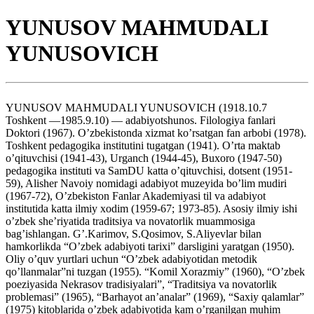
YUNUSOV MAHMUDALI
YUNUSOVICH
YUNUSOV MAHMUDALI YUNUSOVICH (1918.10.7
Toshkent —1985.9.10) — adabiyotshunos. Filologiya fanlari
Doktori (1967). O’zbekistonda xizmat ko’rsatgan fan arbobi (1978).
Toshkent pedagogika institutini tugatgan (1941). O’rta maktab
o’qituvchisi (1941-43), Urganch (1944-45), Buxoro (1947-50)
pedagogika instituti va SamDU katta o’qituvchisi, dotsent (1951-
59), Alisher Navoiy nomidagi adabiyot muzeyida bo’lim mudiri
(1967-72), O’zbekiston Fanlar Akademiyasi til va adabiyot
institutida katta ilmiy xodim (1959-67; 1973-85). Asosiy ilmiy ishi
o’zbek she’riyatida traditsiya va novatorlik muammosiga
bag’ishlangan. G’.Karimov, S.Qosimov, S.Aliyevlar bilan
hamkorlikda “O’zbek adabiyoti tarixi” darsligini yaratgan (1950).
Oliy o’quv yurtlari uchun “O’zbek adabiyotidan metodik
qo’llanmalar”ni tuzgan (1955). “Komil Xorazmiy” (1960), “O’zbek
poeziyasida Nekrasov tradisiyalari”, “Traditsiya va novatorlik
problemasi” (1965), “Barhayot an’analar” (1969), “Saxiy qalamlar”
(1975) kitoblarida o’zbek adabiyotida kam o’rganilgan muhim